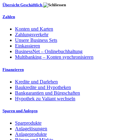
Übersicht Geschäftlich
Zahlen
Konten und Karten
Zahlungsverkehr
Unsere Business Sets
Einkassieren
BusinessNet – Onlinebuchhaltung
Multibanking – Konten synchronisieren
Finanzieren
Kredite und Darlehen
Baukredite und Hypotheken
Bankgarantien und Bürgschaften
Hypothek zu Valiant wechseln
Sparen und Anlegen
Sparprodukte
Anlagelösungen
Anlageprodukte
Börsen und Märkte