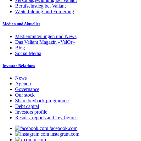
Personalgewinnung bei Valiant
Berufseinstieg bei Valiant
Weiterbildung und Förderung
Medien und Aktuelles
Medienmitteilungen und News
Das Valiant Magazin «ValOr»
Blog
Social Media
Investor Relations
News
Agenda
Governance
Our stock
Share buyback programme
Debt capital
Investors profile
Results, reports and key figures
facebook.com
instagram.com
x.com