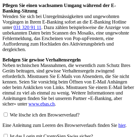
Pflegen Sie einen wachsamen Umgang während der E-
Banking-Sitzung
Wenden Sie sich bei Unregelmässigkeiten und ungewohnten
Vorgängen in Ihrem E-Banking sofort an die E-Banking Hotline
unter
031 320 91 11
. Dazu zählen beispielsweise die Anzeige von
unbekannten Daten beim Scannen des Mosaiks, eine ungewohnte
Fehlermeldung, das Erscheinen von Pop-upFenstern, eine
Aufforderung zum Hochladen des Aktivierungsbriefs und
dergleichen.
Befolgen Sie gewisse Verhaltensregeln
Neben technischen Massnahmen, die wesentlich zum Schutz Ihres
Geräts beitragen, sind gewisse Verhaltensregeln zwingend
erforderlich. Misstrauen Sie E-Mails von Absendern, die Sie nicht
kennen. Seien Sie vorsichtig beim Öffnen von E-Mail Anhängen
oder beim Anklicken von Links. Misstrauen Sie einem E-Mail lieber
einmal zu viel als einmal zu wenig. Weitere Informationen und
Anleitungen finden Sie bei unserem Partner «E-Banking, aber
sicher» unter
www.ebas.ch
.
Wie lösche ich den Browserverlauf?
Eine Anleitung zum Leeren des Browserverlaufs finden Sie
hier
.
Ist das Login mit CrontoSign Swiss sicher?