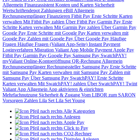
Allgemein
Finanzassistent
Konten und Karten
Sicherheit
Wertschriftendepot
Zahlungen
eBill
Allgemein
Rechnungsempfänger
Finanzieren
Fitbit Pay
Erste Schritte
Karten
verwalten
Mit Fitbit Pay zahlen
Über Fitbit Pay
Garmin Pay
Erste
Schritte
Karten verwalten
Mit Garmin Pay zahlen
Über Garmin Pay
Google Pay
Erste Schritte mit Google Pay
Karten verwalten mit
Google Pay
Zahlen mit Google Pay
Über Google Pay
Häufige
Fragen
Häufige Fragen (Valiant App-Seite)
Instant Payment
Loginverfahren
Migration Valiant App
Mobile Payment
Apple Pay
Fitbit Pay
Garmin Pay
Google Pay
Samsung Pay
SwatchPAY!
myValiant
Online-Kontoeröffnung
QR-Rechnung
Allgemein
Rechnungsempfänger
Rechnungssteller
Samsung Pay
Erste Schritte
mit Samsung Pay
Karten verwalten mit Samsung Pay
Zahlen mit
Samsung Pay
Über Samsung Pay
SwatchPAY!
Erste Schritte
Karten verwalten
Mit SwatchPAY! zahlen
Über SwatchPAY!
Twint
Valiant App
Allgemein
App aktivieren & einrichten
Mehrfachnutzung
Sicherheit & Zugang
Vom LIBOR zum SARON
Vorsorgen
Zahlen
Lila Set
Lila Set Young
Alle Kategorien
Anlegen
Apple Pay
Click to Pay
CO2-Rechner
Digitales Anlegen