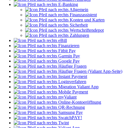
E-Banking
Allgemein
Finanzassistent
Konten und Karten
Sicherheit
Wertschriftendepot
Zahlungen
eBill
Finanzieren
Fitbit Pay
Garmin Pay
Google Pay
Häufige Fragen
Häufige Fragen (Valiant App-Seite)
Instant Payment
Loginverfahren
Migration Valiant App
Mobile Payment
myValiant
Online-Kontoeröffnung
QR-Rechnung
Samsung Pay
SwatchPAY!
Twint
Valiant App