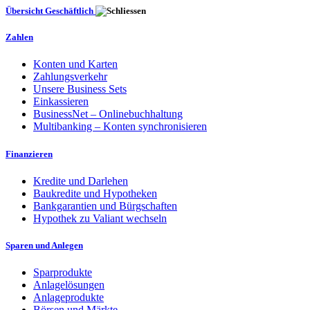
Übersicht Geschäftlich
Zahlen
Konten und Karten
Zahlungsverkehr
Unsere Business Sets
Einkassieren
BusinessNet – Onlinebuchhaltung
Multibanking – Konten synchronisieren
Finanzieren
Kredite und Darlehen
Baukredite und Hypotheken
Bankgarantien und Bürgschaften
Hypothek zu Valiant wechseln
Sparen und Anlegen
Sparprodukte
Anlagelösungen
Anlageprodukte
Börsen und Märkte