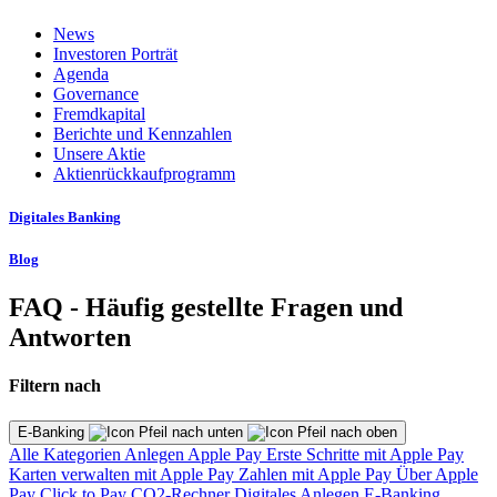
News
Investoren Porträt
Agenda
Governance
Fremdkapital
Berichte und Kennzahlen
Unsere Aktie
Aktienrückkaufprogramm
Digitales Banking
Blog
FAQ - Häufig gestellte Fragen und
Antworten
Filtern nach
E-Banking
Alle Kategorien
Anlegen
Apple Pay
Erste Schritte mit Apple Pay
Karten verwalten mit Apple Pay
Zahlen mit Apple Pay
Über Apple
Pay
Click to Pay
CO2-Rechner
Digitales Anlegen
E-Banking