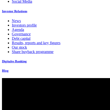
Social Media
Investor Relations
News
Investors profile
Agenda
Governance
Debt capital
Results, reports and key figures
Our stock
Share buyback programme
Digitales Banking
Blog