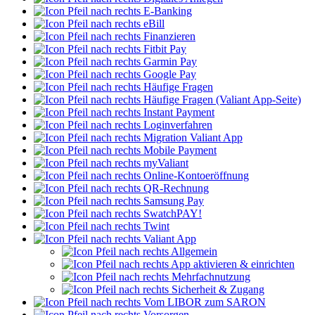
E-Banking
eBill
Finanzieren
Fitbit Pay
Garmin Pay
Google Pay
Häufige Fragen
Häufige Fragen (Valiant App-Seite)
Instant Payment
Loginverfahren
Migration Valiant App
Mobile Payment
myValiant
Online-Kontoeröffnung
QR-Rechnung
Samsung Pay
SwatchPAY!
Twint
Valiant App
Allgemein
App aktivieren & einrichten
Mehrfachnutzung
Sicherheit & Zugang
Vom LIBOR zum SARON
Vorsorgen