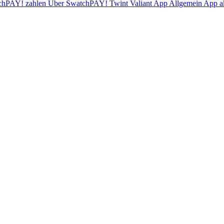
chPAY! zahlen
Über SwatchPAY!
Twint
Valiant App
Allgemein
App ak