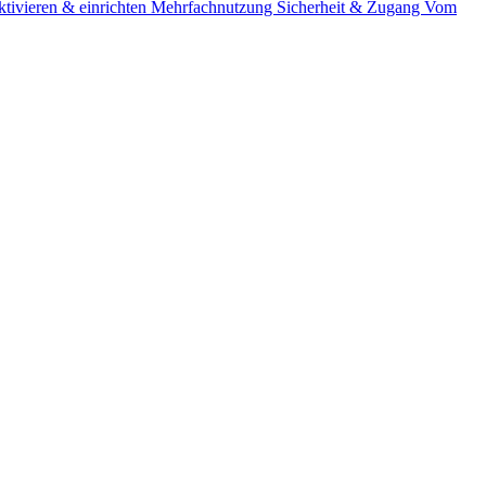
tivieren & einrichten
Mehrfachnutzung
Sicherheit & Zugang
Vom