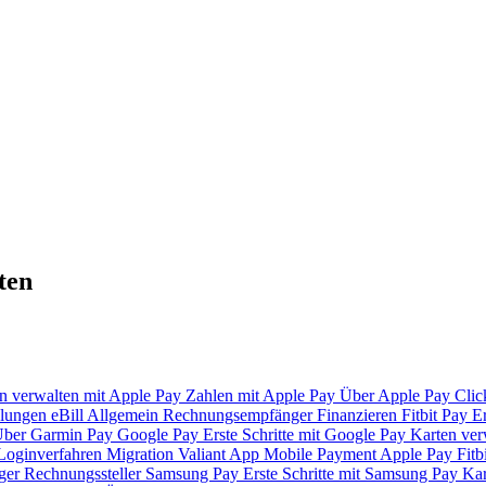
ten
n verwalten mit Apple Pay
Zahlen mit Apple Pay
Über Apple Pay
Clic
lungen
eBill
Allgemein
Rechnungsempfänger
Finanzieren
Fitbit Pay
Er
ber Garmin Pay
Google Pay
Erste Schritte mit Google Pay
Karten ver
Loginverfahren
Migration Valiant App
Mobile Payment
Apple Pay
Fitb
ger
Rechnungssteller
Samsung Pay
Erste Schritte mit Samsung Pay
Kar