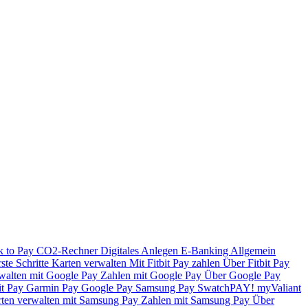
k to Pay
CO2-Rechner
Digitales Anlegen
E-Banking
Allgemein
ste Schritte
Karten verwalten
Mit Fitbit Pay zahlen
Über Fitbit Pay
walten mit Google Pay
Zahlen mit Google Pay
Über Google Pay
it Pay
Garmin Pay
Google Pay
Samsung Pay
SwatchPAY!
myValiant
ten verwalten mit Samsung Pay
Zahlen mit Samsung Pay
Über