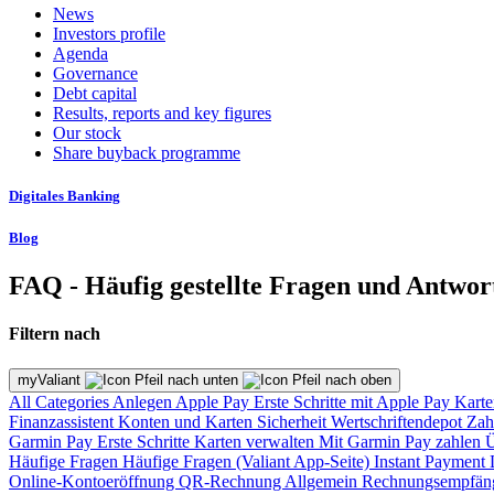
News
Investors profile
Agenda
Governance
Debt capital
Results, reports and key figures
Our stock
Share buyback programme
Digitales Banking
Blog
FAQ - Häufig gestellte Fragen und Antwor
Filtern nach
myValiant
All Categories
Anlegen
Apple Pay
Erste Schritte mit Apple Pay
Karte
Finanzassistent
Konten und Karten
Sicherheit
Wertschriftendepot
Zah
Garmin Pay
Erste Schritte
Karten verwalten
Mit Garmin Pay zahlen
Ü
Häufige Fragen
Häufige Fragen (Valiant App-Seite)
Instant Payment
Online-Kontoeröffnung
QR-Rechnung
Allgemein
Rechnungsempfän