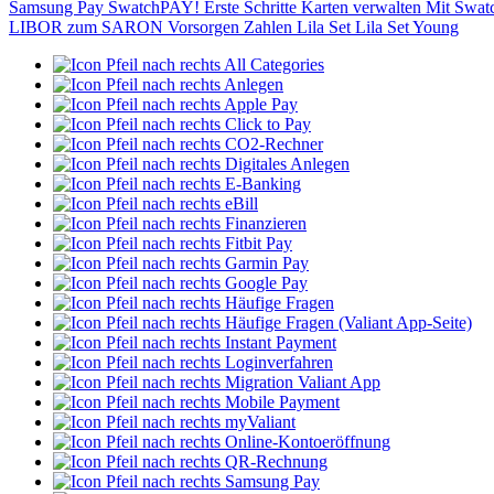
Samsung Pay
SwatchPAY!
Erste Schritte
Karten verwalten
Mit Swat
LIBOR zum SARON
Vorsorgen
Zahlen
Lila Set
Lila Set Young
All Categories
Anlegen
Apple Pay
Click to Pay
CO2-Rechner
Digitales Anlegen
E-Banking
eBill
Finanzieren
Fitbit Pay
Garmin Pay
Google Pay
Häufige Fragen
Häufige Fragen (Valiant App-Seite)
Instant Payment
Loginverfahren
Migration Valiant App
Mobile Payment
myValiant
Online-Kontoeröffnung
QR-Rechnung
Samsung Pay