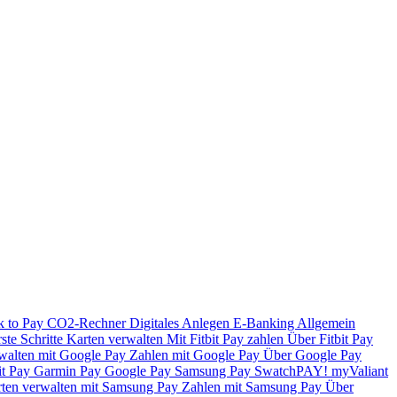
k to Pay
CO2-Rechner
Digitales Anlegen
E-Banking
Allgemein
ste Schritte
Karten verwalten
Mit Fitbit Pay zahlen
Über Fitbit Pay
walten mit Google Pay
Zahlen mit Google Pay
Über Google Pay
it Pay
Garmin Pay
Google Pay
Samsung Pay
SwatchPAY!
myValiant
ten verwalten mit Samsung Pay
Zahlen mit Samsung Pay
Über