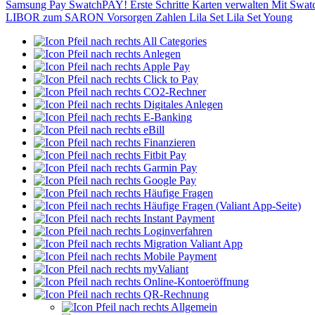
Samsung Pay
SwatchPAY!
Erste Schritte
Karten verwalten
Mit Swat
LIBOR zum SARON
Vorsorgen
Zahlen
Lila Set
Lila Set Young
All Categories
Anlegen
Apple Pay
Click to Pay
CO2-Rechner
Digitales Anlegen
E-Banking
eBill
Finanzieren
Fitbit Pay
Garmin Pay
Google Pay
Häufige Fragen
Häufige Fragen (Valiant App-Seite)
Instant Payment
Loginverfahren
Migration Valiant App
Mobile Payment
myValiant
Online-Kontoeröffnung
QR-Rechnung
Allgemein