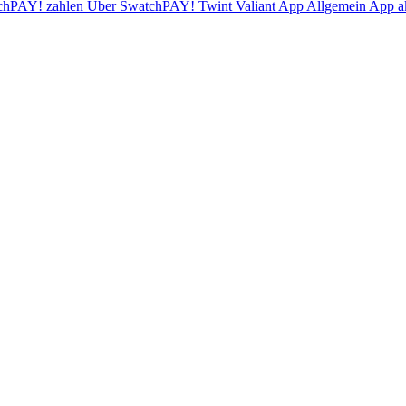
chPAY! zahlen
Über SwatchPAY!
Twint
Valiant App
Allgemein
App ak