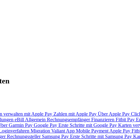
ten
n verwalten mit Apple Pay
Zahlen mit Apple Pay
Über Apple Pay
Clic
lungen
eBill
Allgemein
Rechnungsempfänger
Finanzieren
Fitbit Pay
Er
ber Garmin Pay
Google Pay
Erste Schritte mit Google Pay
Karten ver
Loginverfahren
Migration Valiant App
Mobile Payment
Apple Pay
Fitb
ger
Rechnungssteller
Samsung Pay
Erste Schritte mit Samsung Pay
Kar