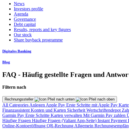
News
Investors profile
Agenda
Governance
Debt capital
Results, reports and key figures
Our stock
Share buyback programme
Digitales Banking
Blog
FAQ - Häufig gestellte Fragen und Antwor
Filtern nach
Rechnungssteller
All Categories
Anlegen
Apple Pay
Erste Schritte mit Apple Pay
Karte
Finanzassistent
Konten und Karten
Sicherheit
Wertschriftendepot
Zah
Garmin Pay
Erste Schritte
Karten verwalten
Mit Garmin Pay zahlen
Ü
Häufige Fragen
Häufige Fragen (Valiant App-Seite)
Instant Payment
Online-Kontoeröffnung
QR-Rechnung
Allgemein
Rechnungsempfän