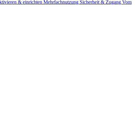
tivieren & einrichten
Mehrfachnutzung
Sicherheit & Zugang
Vom