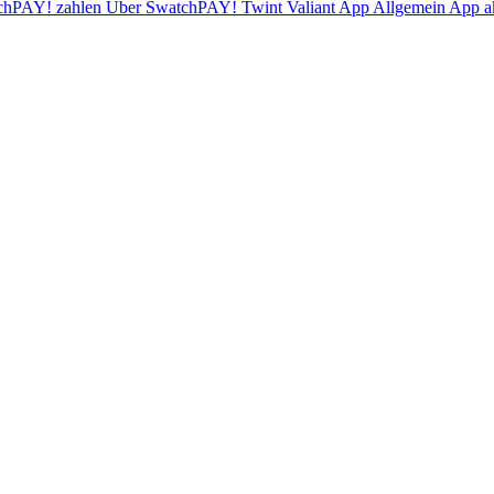
chPAY! zahlen
Über SwatchPAY!
Twint
Valiant App
Allgemein
App ak