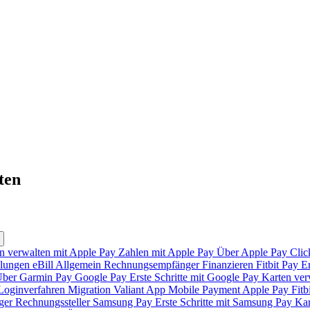
ten
n verwalten mit Apple Pay
Zahlen mit Apple Pay
Über Apple Pay
Clic
lungen
eBill
Allgemein
Rechnungsempfänger
Finanzieren
Fitbit Pay
Er
ber Garmin Pay
Google Pay
Erste Schritte mit Google Pay
Karten ver
Loginverfahren
Migration Valiant App
Mobile Payment
Apple Pay
Fitb
ger
Rechnungssteller
Samsung Pay
Erste Schritte mit Samsung Pay
Kar