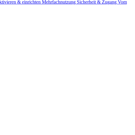
tivieren & einrichten
Mehrfachnutzung
Sicherheit & Zugang
Vom