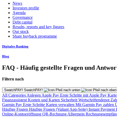
News
Investors profile
Agenda
Governance
Debt capital
Results, reports and key figures
Our stock
Share buyback programme
Digitales Banking
Blog
FAQ - Häufig gestellte Fragen und Antwor
Filtern nach
SwatchPAY! SwatchPAY!
All Categories
Anlegen
Apple Pay
Erste Schritte mit Apple Pay
Karte
Finanzassistent
Konten und Karten
Sicherheit
Wertschriftendepot
Zah
Garmin Pay
Erste Schritte
Karten verwalten
Mit Garmin Pay zahlen
Ü
Häufige Fragen
Häufige Fragen (Valiant App-Seite)
Instant Payment
Online-Kontoeröffnung
QR-Rechnung
Allgemein
Rechnungsempfän