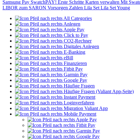
Samsung Pay
SwatchPAY!
Erste Schritte
Karten verwalten
Mit Swat
LIBOR zum SARON
Vorsorgen
Zahlen
Lila Set
Lila Set Young
All Categories
Anlegen
Apple Pay
Click to Pay
CO2-Rechner
Digitales Anlegen
E-Banking
eBill
Finanzieren
Fitbit Pay
Garmin Pay
Google Pay
Häufige Fragen
Häufige Fragen (Valiant App-Seite)
Instant Payment
Loginverfahren
Migration Valiant App
Mobile Payment
Apple Pay
Fitbit Pay
Garmin Pay
Google Pay