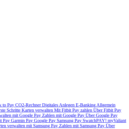
k to Pay
CO2-Rechner
Digitales Anlegen
E-Banking
Allgemein
ste Schritte
Karten verwalten
Mit Fitbit Pay zahlen
Über Fitbit Pay
walten mit Google Pay
Zahlen mit Google Pay
Über Google Pay
it Pay
Garmin Pay
Google Pay
Samsung Pay
SwatchPAY!
myValiant
ten verwalten mit Samsung Pay
Zahlen mit Samsung Pay
Über