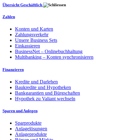
Übersicht Geschäftlich
Zahlen
Konten und Karten
Zahlungsverkehr
Unsere Business Sets
Einkassieren
BusinessNet – Onlinebuchhaltung
Multibanking – Konten synchronisieren
Finanzieren
Kredite und Darlehen
Baukredite und Hypotheken
Bankgarantien und Bürgschaften
Hypothek zu Valiant wechseln
Sparen und Anlegen
Sparprodukte
Anlagelösungen
Anlageprodukte
Börsen und Märkte