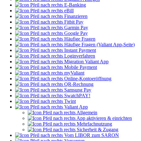
E-Banking
eBill
Finanzieren
Fitbit Pay
Garmin Pay
Google Pay
Häufige Fragen
Häufige Fragen (Valiant App-Seite)
Instant Payment
Loginverfahren
Migration Valiant App
Mobile Payment
myValiant
Online-Kontoeröffnung
QR-Rechnung
Samsung Pay
SwatchPAY!
Twint
Valiant App
Allgemein
App aktivieren & einrichten
Mehrfachnutzung
Sicherheit & Zugang
Vom LIBOR zum SARON
Vorsorgen