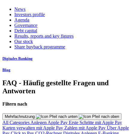
News
Investors profile
Agenda
Governance
Debt capital
Results, reports and key figures
Our stock
Share buyback programme
Digitales Banking
Blog
FAQ - Häufig gestellte Fragen und
Antworten
Filtern nach
Mehrfachnutzung
All Categories
Anlegen
Apple Pay
Erste Schritte mit Apple Pay
Karten verwalten mit Apple Pay
Zahlen mit Apple Pay
Über Apple
Pay
Click to Pay
CO2-Rechner
Digitales Anlegen
E-Banking