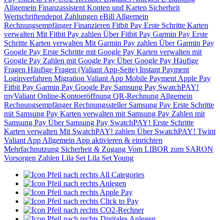
Allgemein
Finanzassistent
Konten und Karten
Sicherheit
Wertschriftendepot
Zahlungen
eBill
Allgemein
Rechnungsempfänger
Finanzieren
Fitbit Pay
Erste Schritte
Karten
verwalten
Mit Fitbit Pay zahlen
Über Fitbit Pay
Garmin Pay
Erste
Schritte
Karten verwalten
Mit Garmin Pay zahlen
Über Garmin Pay
Google Pay
Erste Schritte mit Google Pay
Karten verwalten mit
Google Pay
Zahlen mit Google Pay
Über Google Pay
Häufige
Fragen
Häufige Fragen (Valiant App-Seite)
Instant Payment
Loginverfahren
Migration Valiant App
Mobile Payment
Apple Pay
Fitbit Pay
Garmin Pay
Google Pay
Samsung Pay
SwatchPAY!
myValiant
Online-Kontoeröffnung
QR-Rechnung
Allgemein
Rechnungsempfänger
Rechnungssteller
Samsung Pay
Erste Schritte
mit Samsung Pay
Karten verwalten mit Samsung Pay
Zahlen mit
Samsung Pay
Über Samsung Pay
SwatchPAY!
Erste Schritte
Karten verwalten
Mit SwatchPAY! zahlen
Über SwatchPAY!
Twint
Valiant App
Allgemein
App aktivieren & einrichten
Mehrfachnutzung
Sicherheit & Zugang
Vom LIBOR zum SARON
Vorsorgen
Zahlen
Lila Set
Lila Set Young
All Categories
Anlegen
Apple Pay
Click to Pay
CO2-Rechner
Digitales Anlegen