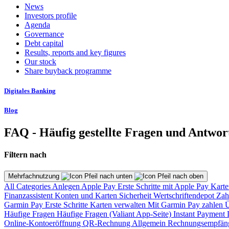
News
Investors profile
Agenda
Governance
Debt capital
Results, reports and key figures
Our stock
Share buyback programme
Digitales Banking
Blog
FAQ - Häufig gestellte Fragen und Antwor
Filtern nach
Mehrfachnutzung
All Categories
Anlegen
Apple Pay
Erste Schritte mit Apple Pay
Karte
Finanzassistent
Konten und Karten
Sicherheit
Wertschriftendepot
Zah
Garmin Pay
Erste Schritte
Karten verwalten
Mit Garmin Pay zahlen
Ü
Häufige Fragen
Häufige Fragen (Valiant App-Seite)
Instant Payment
Online-Kontoeröffnung
QR-Rechnung
Allgemein
Rechnungsempfän