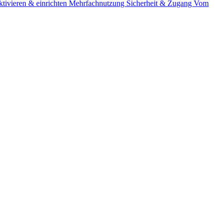
tivieren & einrichten
Mehrfachnutzung
Sicherheit & Zugang
Vom