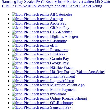
Samsung Pay
SwatchPAY!
Erste Schritte
Karten verwalten
Mit Swat
LIBOR zum SARON
Vorsorgen
Zahlen
Lila Set
Lila Set Young
All Categories
Anlegen
Apple Pay
Click to Pay
CO2-Rechner
Digitales Anlegen
E-Banking
eBill
Finanzieren
Fitbit Pay
Garmin Pay
Google Pay
Häufige Fragen
Häufige Fragen (Valiant App-Seite)
Instant Payment
Loginverfahren
Migration Valiant App
Mobile Payment
myValiant
Online-Kontoeröffnung
QR-Rechnung
Samsung Pay