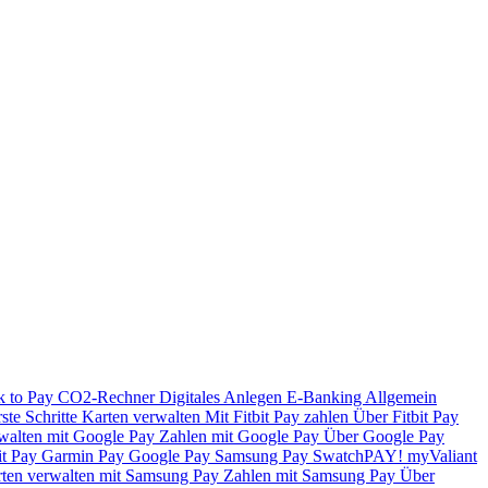
k to Pay
CO2-Rechner
Digitales Anlegen
E-Banking
Allgemein
ste Schritte
Karten verwalten
Mit Fitbit Pay zahlen
Über Fitbit Pay
walten mit Google Pay
Zahlen mit Google Pay
Über Google Pay
it Pay
Garmin Pay
Google Pay
Samsung Pay
SwatchPAY!
myValiant
ten verwalten mit Samsung Pay
Zahlen mit Samsung Pay
Über