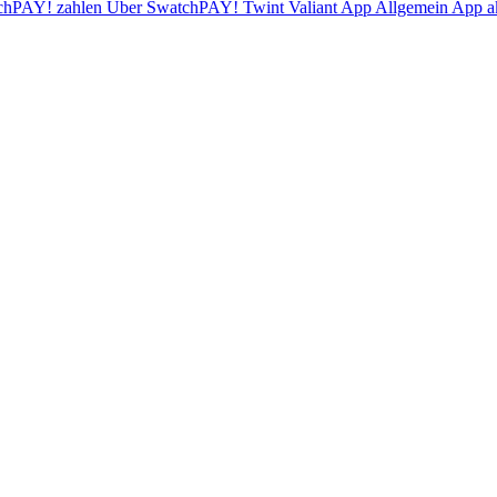
chPAY! zahlen
Über SwatchPAY!
Twint
Valiant App
Allgemein
App ak