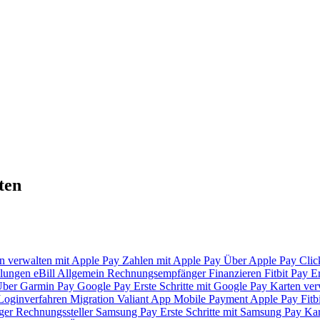
ten
n verwalten mit Apple Pay
Zahlen mit Apple Pay
Über Apple Pay
Clic
lungen
eBill
Allgemein
Rechnungsempfänger
Finanzieren
Fitbit Pay
Er
ber Garmin Pay
Google Pay
Erste Schritte mit Google Pay
Karten ver
Loginverfahren
Migration Valiant App
Mobile Payment
Apple Pay
Fitb
ger
Rechnungssteller
Samsung Pay
Erste Schritte mit Samsung Pay
Kar