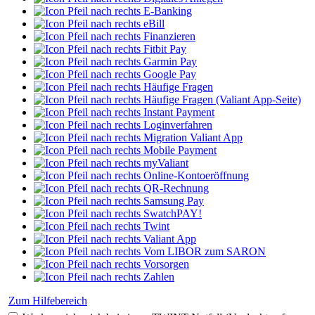
E-Banking
eBill
Finanzieren
Fitbit Pay
Garmin Pay
Google Pay
Häufige Fragen
Häufige Fragen (Valiant App-Seite)
Instant Payment
Loginverfahren
Migration Valiant App
Mobile Payment
myValiant
Online-Kontoeröffnung
QR-Rechnung
Samsung Pay
SwatchPAY!
Twint
Valiant App
Vom LIBOR zum SARON
Vorsorgen
Zahlen
Zum Hilfebereich