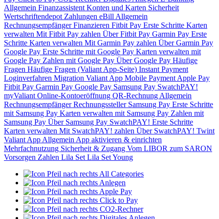
Allgemein
Finanzassistent
Konten und Karten
Sicherheit
Wertschriftendepot
Zahlungen
eBill
Allgemein
Rechnungsempfänger
Finanzieren
Fitbit Pay
Erste Schritte
Karten
verwalten
Mit Fitbit Pay zahlen
Über Fitbit Pay
Garmin Pay
Erste
Schritte
Karten verwalten
Mit Garmin Pay zahlen
Über Garmin Pay
Google Pay
Erste Schritte mit Google Pay
Karten verwalten mit
Google Pay
Zahlen mit Google Pay
Über Google Pay
Häufige
Fragen
Häufige Fragen (Valiant App-Seite)
Instant Payment
Loginverfahren
Migration Valiant App
Mobile Payment
Apple Pay
Fitbit Pay
Garmin Pay
Google Pay
Samsung Pay
SwatchPAY!
myValiant
Online-Kontoeröffnung
QR-Rechnung
Allgemein
Rechnungsempfänger
Rechnungssteller
Samsung Pay
Erste Schritte
mit Samsung Pay
Karten verwalten mit Samsung Pay
Zahlen mit
Samsung Pay
Über Samsung Pay
SwatchPAY!
Erste Schritte
Karten verwalten
Mit SwatchPAY! zahlen
Über SwatchPAY!
Twint
Valiant App
Allgemein
App aktivieren & einrichten
Mehrfachnutzung
Sicherheit & Zugang
Vom LIBOR zum SARON
Vorsorgen
Zahlen
Lila Set
Lila Set Young
All Categories
Anlegen
Apple Pay
Click to Pay
CO2-Rechner
Digitales Anlegen