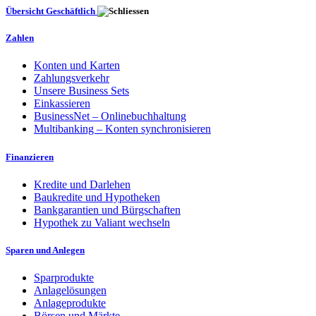
Übersicht Geschäftlich
Zahlen
Konten und Karten
Zahlungsverkehr
Unsere Business Sets
Einkassieren
BusinessNet – Onlinebuchhaltung
Multibanking – Konten synchronisieren
Finanzieren
Kredite und Darlehen
Baukredite und Hypotheken
Bankgarantien und Bürgschaften
Hypothek zu Valiant wechseln
Sparen und Anlegen
Sparprodukte
Anlagelösungen
Anlageprodukte
Börsen und Märkte