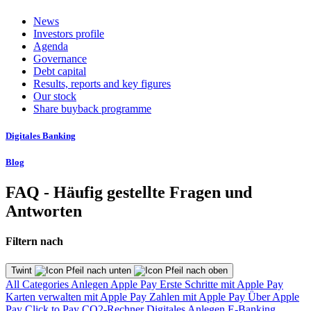
News
Investors profile
Agenda
Governance
Debt capital
Results, reports and key figures
Our stock
Share buyback programme
Digitales Banking
Blog
FAQ - Häufig gestellte Fragen und
Antworten
Filtern nach
Twint
All Categories
Anlegen
Apple Pay
Erste Schritte mit Apple Pay
Karten verwalten mit Apple Pay
Zahlen mit Apple Pay
Über Apple
Pay
Click to Pay
CO2-Rechner
Digitales Anlegen
E-Banking