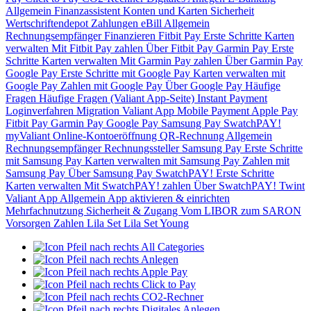
Allgemein
Finanzassistent
Konten und Karten
Sicherheit
Wertschriftendepot
Zahlungen
eBill
Allgemein
Rechnungsempfänger
Finanzieren
Fitbit Pay
Erste Schritte
Karten
verwalten
Mit Fitbit Pay zahlen
Über Fitbit Pay
Garmin Pay
Erste
Schritte
Karten verwalten
Mit Garmin Pay zahlen
Über Garmin Pay
Google Pay
Erste Schritte mit Google Pay
Karten verwalten mit
Google Pay
Zahlen mit Google Pay
Über Google Pay
Häufige
Fragen
Häufige Fragen (Valiant App-Seite)
Instant Payment
Loginverfahren
Migration Valiant App
Mobile Payment
Apple Pay
Fitbit Pay
Garmin Pay
Google Pay
Samsung Pay
SwatchPAY!
myValiant
Online-Kontoeröffnung
QR-Rechnung
Allgemein
Rechnungsempfänger
Rechnungssteller
Samsung Pay
Erste Schritte
mit Samsung Pay
Karten verwalten mit Samsung Pay
Zahlen mit
Samsung Pay
Über Samsung Pay
SwatchPAY!
Erste Schritte
Karten verwalten
Mit SwatchPAY! zahlen
Über SwatchPAY!
Twint
Valiant App
Allgemein
App aktivieren & einrichten
Mehrfachnutzung
Sicherheit & Zugang
Vom LIBOR zum SARON
Vorsorgen
Zahlen
Lila Set
Lila Set Young
All Categories
Anlegen
Apple Pay
Click to Pay
CO2-Rechner
Digitales Anlegen