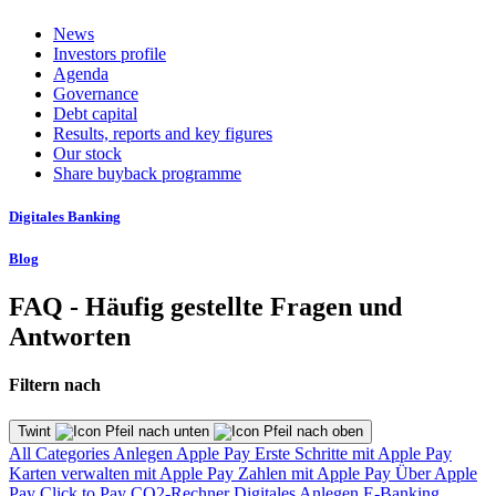
News
Investors profile
Agenda
Governance
Debt capital
Results, reports and key figures
Our stock
Share buyback programme
Digitales Banking
Blog
FAQ - Häufig gestellte Fragen und
Antworten
Filtern nach
Twint
All Categories
Anlegen
Apple Pay
Erste Schritte mit Apple Pay
Karten verwalten mit Apple Pay
Zahlen mit Apple Pay
Über Apple
Pay
Click to Pay
CO2-Rechner
Digitales Anlegen
E-Banking