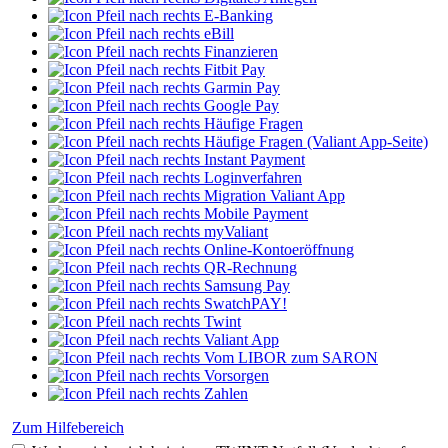
E-Banking
eBill
Finanzieren
Fitbit Pay
Garmin Pay
Google Pay
Häufige Fragen
Häufige Fragen (Valiant App-Seite)
Instant Payment
Loginverfahren
Migration Valiant App
Mobile Payment
myValiant
Online-Kontoeröffnung
QR-Rechnung
Samsung Pay
SwatchPAY!
Twint
Valiant App
Vom LIBOR zum SARON
Vorsorgen
Zahlen
Zum Hilfebereich