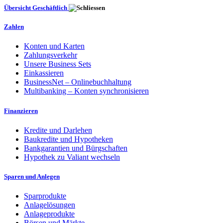
Übersicht Geschäftlich
Zahlen
Konten und Karten
Zahlungsverkehr
Unsere Business Sets
Einkassieren
BusinessNet – Onlinebuchhaltung
Multibanking – Konten synchronisieren
Finanzieren
Kredite und Darlehen
Baukredite und Hypotheken
Bankgarantien und Bürgschaften
Hypothek zu Valiant wechseln
Sparen und Anlegen
Sparprodukte
Anlagelösungen
Anlageprodukte
Börsen und Märkte