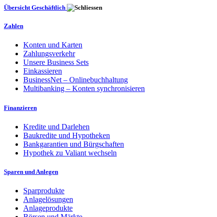
Übersicht Geschäftlich
Zahlen
Konten und Karten
Zahlungsverkehr
Unsere Business Sets
Einkassieren
BusinessNet – Onlinebuchhaltung
Multibanking – Konten synchronisieren
Finanzieren
Kredite und Darlehen
Baukredite und Hypotheken
Bankgarantien und Bürgschaften
Hypothek zu Valiant wechseln
Sparen und Anlegen
Sparprodukte
Anlagelösungen
Anlageprodukte
Börsen und Märkte