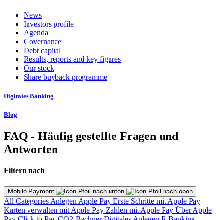
News
Investors profile
Agenda
Governance
Debt capital
Results, reports and key figures
Our stock
Share buyback programme
Digitales Banking
Blog
FAQ - Häufig gestellte Fragen und
Antworten
Filtern nach
Mobile Payment
All Categories
Anlegen
Apple Pay
Erste Schritte mit Apple Pay
Karten verwalten mit Apple Pay
Zahlen mit Apple Pay
Über Apple
Pay
Click to Pay
CO2-Rechner
Digitales Anlegen
E-Banking