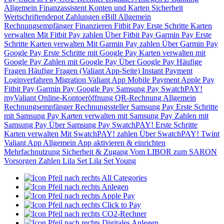
Allgemein
Finanzassistent
Konten und Karten
Sicherheit
Wertschriftendepot
Zahlungen
eBill
Allgemein
Rechnungsempfänger
Finanzieren
Fitbit Pay
Erste Schritte
Karten
verwalten
Mit Fitbit Pay zahlen
Über Fitbit Pay
Garmin Pay
Erste
Schritte
Karten verwalten
Mit Garmin Pay zahlen
Über Garmin Pay
Google Pay
Erste Schritte mit Google Pay
Karten verwalten mit
Google Pay
Zahlen mit Google Pay
Über Google Pay
Häufige
Fragen
Häufige Fragen (Valiant App-Seite)
Instant Payment
Loginverfahren
Migration Valiant App
Mobile Payment
Apple Pay
Fitbit Pay
Garmin Pay
Google Pay
Samsung Pay
SwatchPAY!
myValiant
Online-Kontoeröffnung
QR-Rechnung
Allgemein
Rechnungsempfänger
Rechnungssteller
Samsung Pay
Erste Schritte
mit Samsung Pay
Karten verwalten mit Samsung Pay
Zahlen mit
Samsung Pay
Über Samsung Pay
SwatchPAY!
Erste Schritte
Karten verwalten
Mit SwatchPAY! zahlen
Über SwatchPAY!
Twint
Valiant App
Allgemein
App aktivieren & einrichten
Mehrfachnutzung
Sicherheit & Zugang
Vom LIBOR zum SARON
Vorsorgen
Zahlen
Lila Set
Lila Set Young
All Categories
Anlegen
Apple Pay
Click to Pay
CO2-Rechner
Digitales Anlegen