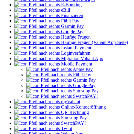
E-Banking
eBill
Finanzieren
Fitbit Pay
Garmin Pay
Google Pay
Häufige Fragen
Häufige Fragen (Valiant App-Seite)
Instant Payment
Loginverfahren
Migration Valiant App
Mobile Payment
Apple Pay
Fitbit Pay
Garmin Pay
Google Pay
Samsung Pay
SwatchPAY!
myValiant
Online-Kontoeröffnung
QR-Rechnung
Samsung Pay
SwatchPAY!
Twint
Valiant App