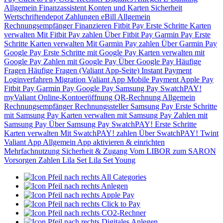
Allgemein
Finanzassistent
Konten und Karten
Sicherheit
Wertschriftendepot
Zahlungen
eBill
Allgemein
Rechnungsempfänger
Finanzieren
Fitbit Pay
Erste Schritte
Karten
verwalten
Mit Fitbit Pay zahlen
Über Fitbit Pay
Garmin Pay
Erste
Schritte
Karten verwalten
Mit Garmin Pay zahlen
Über Garmin Pay
Google Pay
Erste Schritte mit Google Pay
Karten verwalten mit
Google Pay
Zahlen mit Google Pay
Über Google Pay
Häufige
Fragen
Häufige Fragen (Valiant App-Seite)
Instant Payment
Loginverfahren
Migration Valiant App
Mobile Payment
Apple Pay
Fitbit Pay
Garmin Pay
Google Pay
Samsung Pay
SwatchPAY!
myValiant
Online-Kontoeröffnung
QR-Rechnung
Allgemein
Rechnungsempfänger
Rechnungssteller
Samsung Pay
Erste Schritte
mit Samsung Pay
Karten verwalten mit Samsung Pay
Zahlen mit
Samsung Pay
Über Samsung Pay
SwatchPAY!
Erste Schritte
Karten verwalten
Mit SwatchPAY! zahlen
Über SwatchPAY!
Twint
Valiant App
Allgemein
App aktivieren & einrichten
Mehrfachnutzung
Sicherheit & Zugang
Vom LIBOR zum SARON
Vorsorgen
Zahlen
Lila Set
Lila Set Young
All Categories
Anlegen
Apple Pay
Click to Pay
CO2-Rechner
Digitales Anlegen