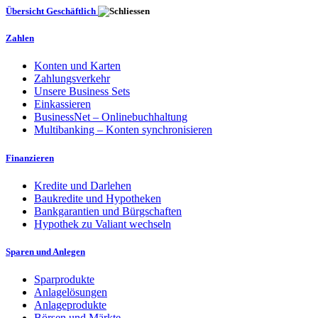
Übersicht Geschäftlich
Zahlen
Konten und Karten
Zahlungsverkehr
Unsere Business Sets
Einkassieren
BusinessNet – Onlinebuchhaltung
Multibanking – Konten synchronisieren
Finanzieren
Kredite und Darlehen
Baukredite und Hypotheken
Bankgarantien und Bürgschaften
Hypothek zu Valiant wechseln
Sparen und Anlegen
Sparprodukte
Anlagelösungen
Anlageprodukte
Börsen und Märkte