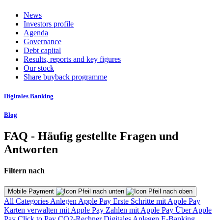
News
Investors profile
Agenda
Governance
Debt capital
Results, reports and key figures
Our stock
Share buyback programme
Digitales Banking
Blog
FAQ - Häufig gestellte Fragen und
Antworten
Filtern nach
Mobile Payment
All Categories
Anlegen
Apple Pay
Erste Schritte mit Apple Pay
Karten verwalten mit Apple Pay
Zahlen mit Apple Pay
Über Apple
Pay
Click to Pay
CO2-Rechner
Digitales Anlegen
E-Banking