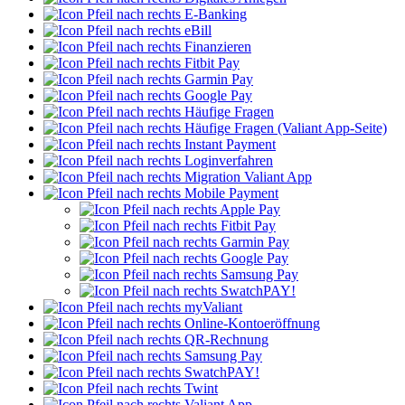
E-Banking
eBill
Finanzieren
Fitbit Pay
Garmin Pay
Google Pay
Häufige Fragen
Häufige Fragen (Valiant App-Seite)
Instant Payment
Loginverfahren
Migration Valiant App
Mobile Payment
Apple Pay
Fitbit Pay
Garmin Pay
Google Pay
Samsung Pay
SwatchPAY!
myValiant
Online-Kontoeröffnung
QR-Rechnung
Samsung Pay
SwatchPAY!
Twint
Valiant App