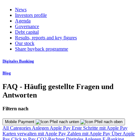
News
Investors profile
Agenda
Governance
Debt capital
Results, reports and key figures
Our stock
Share buyback programme
Digitales Banking
Blog
FAQ - Häufig gestellte Fragen und
Antworten
Filtern nach
Mobile Payment
All Categories
Anlegen
Apple Pay
Erste Schritte mit Apple Pay
Karten verwalten mit Apple Pay
Zahlen mit Apple Pay
Über Apple
Pay
Click to Pay
CO2-Rechner
Digitales Anlegen
E-Banking