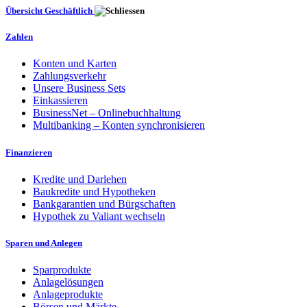
Übersicht Geschäftlich
Zahlen
Konten und Karten
Zahlungsverkehr
Unsere Business Sets
Einkassieren
BusinessNet – Onlinebuchhaltung
Multibanking – Konten synchronisieren
Finanzieren
Kredite und Darlehen
Baukredite und Hypotheken
Bankgarantien und Bürgschaften
Hypothek zu Valiant wechseln
Sparen und Anlegen
Sparprodukte
Anlagelösungen
Anlageprodukte
Börsen und Märkte