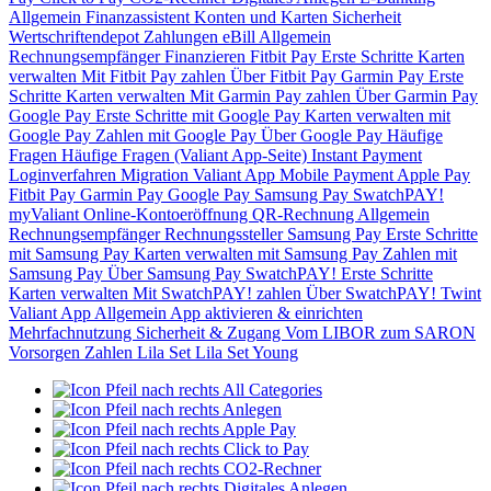
Allgemein
Finanzassistent
Konten und Karten
Sicherheit
Wertschriftendepot
Zahlungen
eBill
Allgemein
Rechnungsempfänger
Finanzieren
Fitbit Pay
Erste Schritte
Karten
verwalten
Mit Fitbit Pay zahlen
Über Fitbit Pay
Garmin Pay
Erste
Schritte
Karten verwalten
Mit Garmin Pay zahlen
Über Garmin Pay
Google Pay
Erste Schritte mit Google Pay
Karten verwalten mit
Google Pay
Zahlen mit Google Pay
Über Google Pay
Häufige
Fragen
Häufige Fragen (Valiant App-Seite)
Instant Payment
Loginverfahren
Migration Valiant App
Mobile Payment
Apple Pay
Fitbit Pay
Garmin Pay
Google Pay
Samsung Pay
SwatchPAY!
myValiant
Online-Kontoeröffnung
QR-Rechnung
Allgemein
Rechnungsempfänger
Rechnungssteller
Samsung Pay
Erste Schritte
mit Samsung Pay
Karten verwalten mit Samsung Pay
Zahlen mit
Samsung Pay
Über Samsung Pay
SwatchPAY!
Erste Schritte
Karten verwalten
Mit SwatchPAY! zahlen
Über SwatchPAY!
Twint
Valiant App
Allgemein
App aktivieren & einrichten
Mehrfachnutzung
Sicherheit & Zugang
Vom LIBOR zum SARON
Vorsorgen
Zahlen
Lila Set
Lila Set Young
All Categories
Anlegen
Apple Pay
Click to Pay
CO2-Rechner
Digitales Anlegen