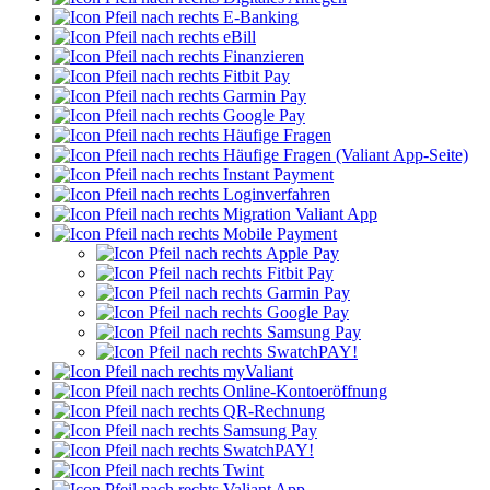
E-Banking
eBill
Finanzieren
Fitbit Pay
Garmin Pay
Google Pay
Häufige Fragen
Häufige Fragen (Valiant App-Seite)
Instant Payment
Loginverfahren
Migration Valiant App
Mobile Payment
Apple Pay
Fitbit Pay
Garmin Pay
Google Pay
Samsung Pay
SwatchPAY!
myValiant
Online-Kontoeröffnung
QR-Rechnung
Samsung Pay
SwatchPAY!
Twint
Valiant App