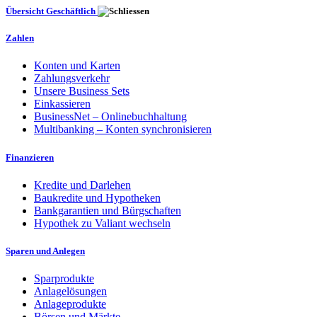
Übersicht Geschäftlich
Zahlen
Konten und Karten
Zahlungsverkehr
Unsere Business Sets
Einkassieren
BusinessNet – Onlinebuchhaltung
Multibanking – Konten synchronisieren
Finanzieren
Kredite und Darlehen
Baukredite und Hypotheken
Bankgarantien und Bürgschaften
Hypothek zu Valiant wechseln
Sparen und Anlegen
Sparprodukte
Anlagelösungen
Anlageprodukte
Börsen und Märkte