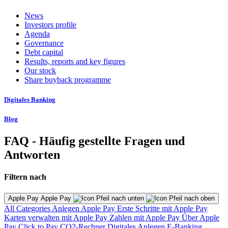
News
Investors profile
Agenda
Governance
Debt capital
Results, reports and key figures
Our stock
Share buyback programme
Digitales Banking
Blog
FAQ - Häufig gestellte Fragen und
Antworten
Filtern nach
Apple Pay Apple Pay
All Categories
Anlegen
Apple Pay
Erste Schritte mit Apple Pay
Karten verwalten mit Apple Pay
Zahlen mit Apple Pay
Über Apple
Pay
Click to Pay
CO2-Rechner
Digitales Anlegen
E-Banking