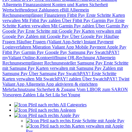
Allgemein
Finanzassistent
Konten und Karten
Sicherheit
Wertschriftendepot
Zahlungen
eBill
Allgemein
Rechnungsempfänger
Finanzieren
Fitbit Pay
Erste Schritte
Karten
verwalten
Mit Fitbit Pay zahlen
Über Fitbit Pay
Garmin Pay
Erste
Schritte
Karten verwalten
Mit Garmin Pay zahlen
Über Garmin Pay
Google Pay
Erste Schritte mit Google Pay
Karten verwalten mit
Google Pay
Zahlen mit Google Pay
Über Google Pay
Häufige
Fragen
Häufige Fragen (Valiant App-Seite)
Instant Payment
Loginverfahren
Migration Valiant App
Mobile Payment
Apple Pay
Fitbit Pay
Garmin Pay
Google Pay
Samsung Pay
SwatchPAY!
myValiant
Online-Kontoeröffnung
QR-Rechnung
Allgemein
Rechnungsempfänger
Rechnungssteller
Samsung Pay
Erste Schritte
mit Samsung Pay
Karten verwalten mit Samsung Pay
Zahlen mit
Samsung Pay
Über Samsung Pay
SwatchPAY!
Erste Schritte
Karten verwalten
Mit SwatchPAY! zahlen
Über SwatchPAY!
Twint
Valiant App
Allgemein
App aktivieren & einrichten
Mehrfachnutzung
Sicherheit & Zugang
Vom LIBOR zum SARON
Vorsorgen
Zahlen
Lila Set
Lila Set Young
All Categories
Anlegen
Apple Pay
Erste Schritte mit Apple Pay
Karten verwalten mit Apple
Pay