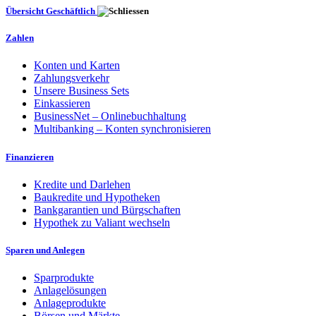
Übersicht Geschäftlich
Zahlen
Konten und Karten
Zahlungsverkehr
Unsere Business Sets
Einkassieren
BusinessNet – Onlinebuchhaltung
Multibanking – Konten synchronisieren
Finanzieren
Kredite und Darlehen
Baukredite und Hypotheken
Bankgarantien und Bürgschaften
Hypothek zu Valiant wechseln
Sparen und Anlegen
Sparprodukte
Anlagelösungen
Anlageprodukte
Börsen und Märkte