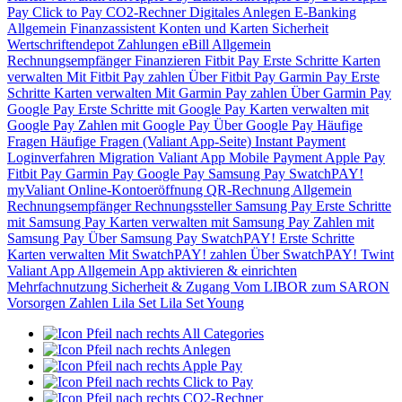
Pay
Click to Pay
CO2-Rechner
Digitales Anlegen
E-Banking
Allgemein
Finanzassistent
Konten und Karten
Sicherheit
Wertschriftendepot
Zahlungen
eBill
Allgemein
Rechnungsempfänger
Finanzieren
Fitbit Pay
Erste Schritte
Karten
verwalten
Mit Fitbit Pay zahlen
Über Fitbit Pay
Garmin Pay
Erste
Schritte
Karten verwalten
Mit Garmin Pay zahlen
Über Garmin Pay
Google Pay
Erste Schritte mit Google Pay
Karten verwalten mit
Google Pay
Zahlen mit Google Pay
Über Google Pay
Häufige
Fragen
Häufige Fragen (Valiant App-Seite)
Instant Payment
Loginverfahren
Migration Valiant App
Mobile Payment
Apple Pay
Fitbit Pay
Garmin Pay
Google Pay
Samsung Pay
SwatchPAY!
myValiant
Online-Kontoeröffnung
QR-Rechnung
Allgemein
Rechnungsempfänger
Rechnungssteller
Samsung Pay
Erste Schritte
mit Samsung Pay
Karten verwalten mit Samsung Pay
Zahlen mit
Samsung Pay
Über Samsung Pay
SwatchPAY!
Erste Schritte
Karten verwalten
Mit SwatchPAY! zahlen
Über SwatchPAY!
Twint
Valiant App
Allgemein
App aktivieren & einrichten
Mehrfachnutzung
Sicherheit & Zugang
Vom LIBOR zum SARON
Vorsorgen
Zahlen
Lila Set
Lila Set Young
All Categories
Anlegen
Apple Pay
Click to Pay
CO2-Rechner