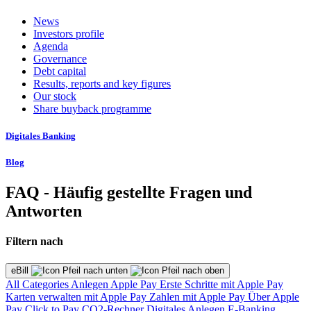
News
Investors profile
Agenda
Governance
Debt capital
Results, reports and key figures
Our stock
Share buyback programme
Digitales Banking
Blog
FAQ - Häufig gestellte Fragen und
Antworten
Filtern nach
eBill
All Categories
Anlegen
Apple Pay
Erste Schritte mit Apple Pay
Karten verwalten mit Apple Pay
Zahlen mit Apple Pay
Über Apple
Pay
Click to Pay
CO2-Rechner
Digitales Anlegen
E-Banking