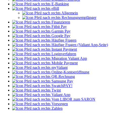
E-Banking
eBill
Allgemein
Rechnungsempfänger
Finanzieren
Fitbit Pay
Garmin Pay
Google Pay
Häufige Fragen
Häufige Fragen (Valiant App-Seite)
Instant Payment
Loginverfahren
Migration Valiant App
Mobile Payment
myValiant
Online-Kontoeröffnung
QR-Rechnung
Samsung Pay
SwatchPAY!
Twint
Valiant App
Vom LIBOR zum SARON
Vorsorgen
Zahlen