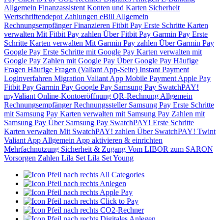
Allgemein
Finanzassistent
Konten und Karten
Sicherheit
Wertschriftendepot
Zahlungen
eBill
Allgemein
Rechnungsempfänger
Finanzieren
Fitbit Pay
Erste Schritte
Karten
verwalten
Mit Fitbit Pay zahlen
Über Fitbit Pay
Garmin Pay
Erste
Schritte
Karten verwalten
Mit Garmin Pay zahlen
Über Garmin Pay
Google Pay
Erste Schritte mit Google Pay
Karten verwalten mit
Google Pay
Zahlen mit Google Pay
Über Google Pay
Häufige
Fragen
Häufige Fragen (Valiant App-Seite)
Instant Payment
Loginverfahren
Migration Valiant App
Mobile Payment
Apple Pay
Fitbit Pay
Garmin Pay
Google Pay
Samsung Pay
SwatchPAY!
myValiant
Online-Kontoeröffnung
QR-Rechnung
Allgemein
Rechnungsempfänger
Rechnungssteller
Samsung Pay
Erste Schritte
mit Samsung Pay
Karten verwalten mit Samsung Pay
Zahlen mit
Samsung Pay
Über Samsung Pay
SwatchPAY!
Erste Schritte
Karten verwalten
Mit SwatchPAY! zahlen
Über SwatchPAY!
Twint
Valiant App
Allgemein
App aktivieren & einrichten
Mehrfachnutzung
Sicherheit & Zugang
Vom LIBOR zum SARON
Vorsorgen
Zahlen
Lila Set
Lila Set Young
All Categories
Anlegen
Apple Pay
Click to Pay
CO2-Rechner
Digitales Anlegen