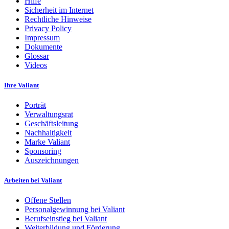
Hilfe
Sicherheit im Internet
Rechtliche Hinweise
Privacy Policy
Impressum
Dokumente
Glossar
Videos
Ihre Valiant
Porträt
Verwaltungsrat
Geschäftsleitung
Nachhaltigkeit
Marke Valiant
Sponsoring
Auszeichnungen
Arbeiten bei Valiant
Offene Stellen
Personalgewinnung bei Valiant
Berufseinstieg bei Valiant
Weiterbildung und Förderung