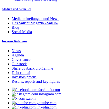
Medien und Aktuelles
Medienmitteilungen und News
Das Valiant Magazin «ValOr»
Blog
Social Media
Investor Relations
News
Agenda
Governance
Our stock
Share buyback programme
Debt capital
Investors profile
Results, reports and key figures
facebook.com
instagram.com
x.com
youtube.com
linkedin.com