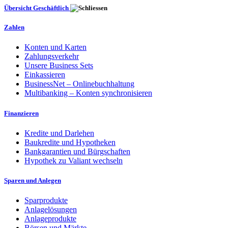
Übersicht Geschäftlich
Zahlen
Konten und Karten
Zahlungsverkehr
Unsere Business Sets
Einkassieren
BusinessNet – Onlinebuchhaltung
Multibanking – Konten synchronisieren
Finanzieren
Kredite und Darlehen
Baukredite und Hypotheken
Bankgarantien und Bürgschaften
Hypothek zu Valiant wechseln
Sparen und Anlegen
Sparprodukte
Anlagelösungen
Anlageprodukte
Börsen und Märkte