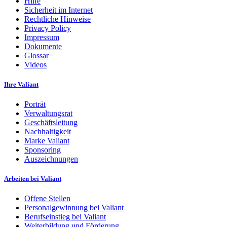
Hilfe
Sicherheit im Internet
Rechtliche Hinweise
Privacy Policy
Impressum
Dokumente
Glossar
Videos
Ihre Valiant
Porträt
Verwaltungsrat
Geschäftsleitung
Nachhaltigkeit
Marke Valiant
Sponsoring
Auszeichnungen
Arbeiten bei Valiant
Offene Stellen
Personalgewinnung bei Valiant
Berufseinstieg bei Valiant
Weiterbildung und Förderung