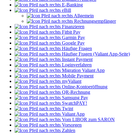
E-Banking
eBill
Allgemein
Rechnungsempfänger
Finanzieren
Fitbit Pay
Garmin Pay
Google Pay
Häufige Fragen
Häufige Fragen (Valiant App-Seite)
Instant Payment
Loginverfahren
Migration Valiant App
Mobile Payment
myValiant
Online-Kontoeröffnung
QR-Rechnung
Samsung Pay
SwatchPAY!
Twint
Valiant App
Vom LIBOR zum SARON
Vorsorgen
Zahlen