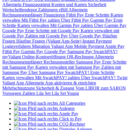
Allgemein
Finanzassistent
Konten und Karten
Sicherheit
Wertschriftendepot
Zahlungen
eBill
Allgemein
Rechnungsempfänger
Finanzieren
Fitbit Pay
Erste Schritte
Karten
verwalten
Mit Fitbit Pay zahlen
Über Fitbit Pay
Garmin Pay
Erste
Schritte
Karten verwalten
Mit Garmin Pay zahlen
Über Garmin Pay
Google Pay
Erste Schritte mit Google Pay
Karten verwalten mit
Google Pay
Zahlen mit Google Pay
Über Google Pay
Häufige
Fragen
Häufige Fragen (Valiant App-Seite)
Instant Payment
Loginverfahren
Migration Valiant App
Mobile Payment
Apple Pay
Fitbit Pay
Garmin Pay
Google Pay
Samsung Pay
SwatchPAY!
myValiant
Online-Kontoeröffnung
QR-Rechnung
Allgemein
Rechnungsempfänger
Rechnungssteller
Samsung Pay
Erste Schritte
mit Samsung Pay
Karten verwalten mit Samsung Pay
Zahlen mit
Samsung Pay
Über Samsung Pay
SwatchPAY!
Erste Schritte
Karten verwalten
Mit SwatchPAY! zahlen
Über SwatchPAY!
Twint
Valiant App
Allgemein
App aktivieren & einrichten
Mehrfachnutzung
Sicherheit & Zugang
Vom LIBOR zum SARON
Vorsorgen
Zahlen
Lila Set
Lila Set Young
All Categories
Anlegen
Apple Pay
Click to Pay
CO2-Rechner
Digitales Anlegen