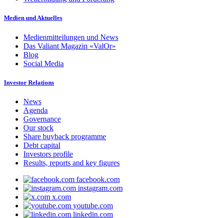
Medien und Aktuelles
Medienmitteilungen und News
Das Valiant Magazin «ValOr»
Blog
Social Media
Investor Relations
News
Agenda
Governance
Our stock
Share buyback programme
Debt capital
Investors profile
Results, reports and key figures
facebook.com
instagram.com
x.com
youtube.com
linkedin.com