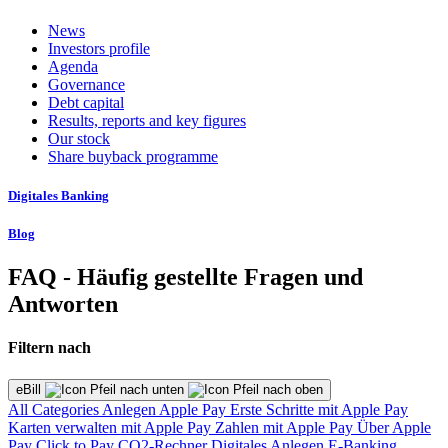
News
Investors profile
Agenda
Governance
Debt capital
Results, reports and key figures
Our stock
Share buyback programme
Digitales Banking
Blog
FAQ - Häufig gestellte Fragen und
Antworten
Filtern nach
eBill
All Categories
Anlegen
Apple Pay
Erste Schritte mit Apple Pay
Karten verwalten mit Apple Pay
Zahlen mit Apple Pay
Über Apple
Pay
Click to Pay
CO2-Rechner
Digitales Anlegen
E-Banking