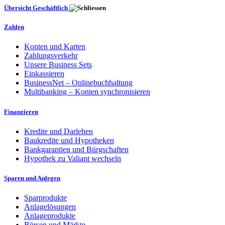
Übersicht Geschäftlich
Zahlen
Konten und Karten
Zahlungsverkehr
Unsere Business Sets
Einkassieren
BusinessNet – Onlinebuchhaltung
Multibanking – Konten synchronisieren
Finanzieren
Kredite und Darlehen
Baukredite und Hypotheken
Bankgarantien und Bürgschaften
Hypothek zu Valiant wechseln
Sparen und Anlegen
Sparprodukte
Anlagelösungen
Anlageprodukte
Börsen und Märkte