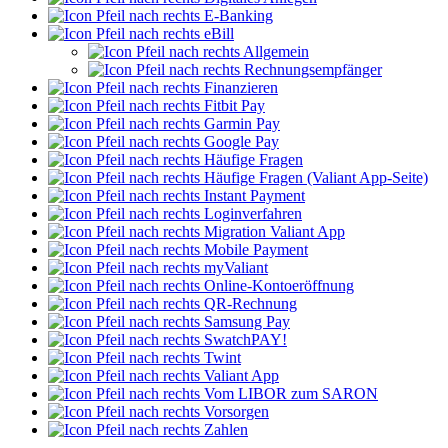
E-Banking
eBill
Allgemein
Rechnungsempfänger
Finanzieren
Fitbit Pay
Garmin Pay
Google Pay
Häufige Fragen
Häufige Fragen (Valiant App-Seite)
Instant Payment
Loginverfahren
Migration Valiant App
Mobile Payment
myValiant
Online-Kontoeröffnung
QR-Rechnung
Samsung Pay
SwatchPAY!
Twint
Valiant App
Vom LIBOR zum SARON
Vorsorgen
Zahlen