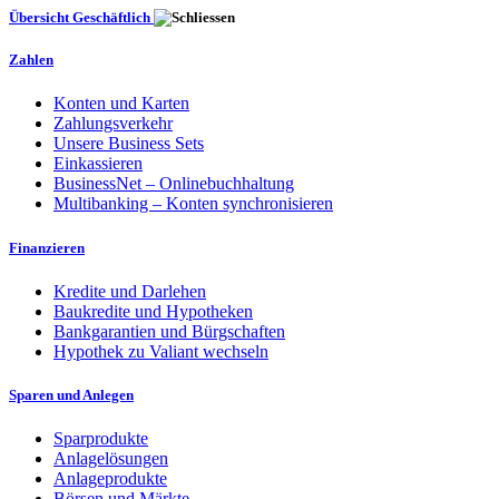
Übersicht Geschäftlich
Zahlen
Konten und Karten
Zahlungsverkehr
Unsere Business Sets
Einkassieren
BusinessNet – Onlinebuchhaltung
Multibanking – Konten synchronisieren
Finanzieren
Kredite und Darlehen
Baukredite und Hypotheken
Bankgarantien und Bürgschaften
Hypothek zu Valiant wechseln
Sparen und Anlegen
Sparprodukte
Anlagelösungen
Anlageprodukte
Börsen und Märkte