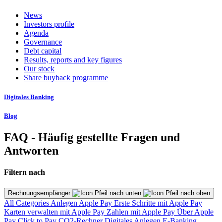
News
Investors profile
Agenda
Governance
Debt capital
Results, reports and key figures
Our stock
Share buyback programme
Digitales Banking
Blog
FAQ - Häufig gestellte Fragen und
Antworten
Filtern nach
Rechnungsempfänger
All Categories
Anlegen
Apple Pay
Erste Schritte mit Apple Pay
Karten verwalten mit Apple Pay
Zahlen mit Apple Pay
Über Apple
Pay
Click to Pay
CO2-Rechner
Digitales Anlegen
E-Banking