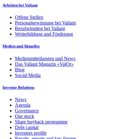
Arbeiten bei Valiant
Offene Stellen
Personalgewinnung bei Valiant
Berufseinstieg bei Valiant
Weiterbildung und Förderung
Medien und Aktuelles
Medienmitteilungen und News
Das Valiant Magazin «ValOr»
Blog
Social Media
Investor Relations
News
Agenda
Governance
Our stock
Share buyback programme
Debt capital
Investors profile
Results, reports and key figures