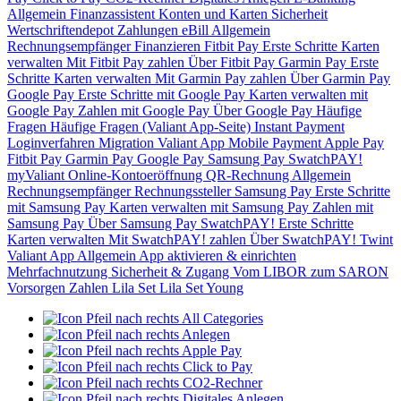
Allgemein
Finanzassistent
Konten und Karten
Sicherheit
Wertschriftendepot
Zahlungen
eBill
Allgemein
Rechnungsempfänger
Finanzieren
Fitbit Pay
Erste Schritte
Karten
verwalten
Mit Fitbit Pay zahlen
Über Fitbit Pay
Garmin Pay
Erste
Schritte
Karten verwalten
Mit Garmin Pay zahlen
Über Garmin Pay
Google Pay
Erste Schritte mit Google Pay
Karten verwalten mit
Google Pay
Zahlen mit Google Pay
Über Google Pay
Häufige
Fragen
Häufige Fragen (Valiant App-Seite)
Instant Payment
Loginverfahren
Migration Valiant App
Mobile Payment
Apple Pay
Fitbit Pay
Garmin Pay
Google Pay
Samsung Pay
SwatchPAY!
myValiant
Online-Kontoeröffnung
QR-Rechnung
Allgemein
Rechnungsempfänger
Rechnungssteller
Samsung Pay
Erste Schritte
mit Samsung Pay
Karten verwalten mit Samsung Pay
Zahlen mit
Samsung Pay
Über Samsung Pay
SwatchPAY!
Erste Schritte
Karten verwalten
Mit SwatchPAY! zahlen
Über SwatchPAY!
Twint
Valiant App
Allgemein
App aktivieren & einrichten
Mehrfachnutzung
Sicherheit & Zugang
Vom LIBOR zum SARON
Vorsorgen
Zahlen
Lila Set
Lila Set Young
All Categories
Anlegen
Apple Pay
Click to Pay
CO2-Rechner
Digitales Anlegen