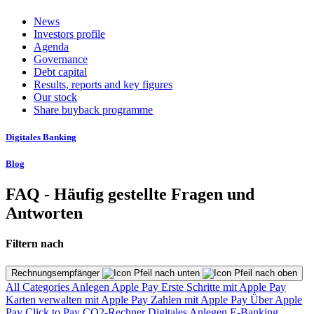
News
Investors profile
Agenda
Governance
Debt capital
Results, reports and key figures
Our stock
Share buyback programme
Digitales Banking
Blog
FAQ - Häufig gestellte Fragen und
Antworten
Filtern nach
Rechnungsempfänger
All Categories
Anlegen
Apple Pay
Erste Schritte mit Apple Pay
Karten verwalten mit Apple Pay
Zahlen mit Apple Pay
Über Apple
Pay
Click to Pay
CO2-Rechner
Digitales Anlegen
E-Banking