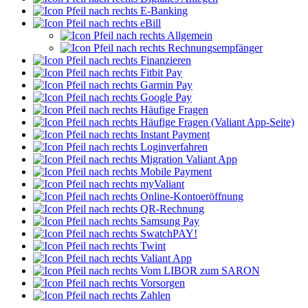
E-Banking
eBill
Allgemein
Rechnungsempfänger
Finanzieren
Fitbit Pay
Garmin Pay
Google Pay
Häufige Fragen
Häufige Fragen (Valiant App-Seite)
Instant Payment
Loginverfahren
Migration Valiant App
Mobile Payment
myValiant
Online-Kontoeröffnung
QR-Rechnung
Samsung Pay
SwatchPAY!
Twint
Valiant App
Vom LIBOR zum SARON
Vorsorgen
Zahlen