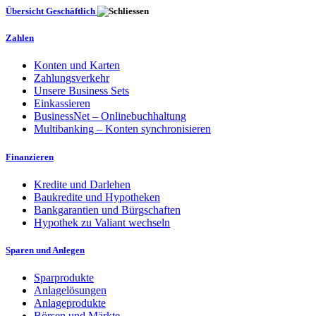
Übersicht Geschäftlich
Zahlen
Konten und Karten
Zahlungsverkehr
Unsere Business Sets
Einkassieren
BusinessNet – Onlinebuchhaltung
Multibanking – Konten synchronisieren
Finanzieren
Kredite und Darlehen
Baukredite und Hypotheken
Bankgarantien und Bürgschaften
Hypothek zu Valiant wechseln
Sparen und Anlegen
Sparprodukte
Anlagelösungen
Anlageprodukte
Börsen und Märkte