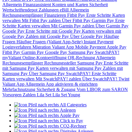
Allgemein
Finanzassistent
Konten und Karten
Sicherheit
Wertschriftendepot
Zahlungen
eBill
Allgemein
Rechnungsempfänger
Finanzieren
Fitbit Pay
Erste Schritte
Karten
verwalten
Mit Fitbit Pay zahlen
Über Fitbit Pay
Garmin Pay
Erste
Schritte
Karten verwalten
Mit Garmin Pay zahlen
Über Garmin Pay
Google Pay
Erste Schritte mit Google Pay
Karten verwalten mit
Google Pay
Zahlen mit Google Pay
Über Google Pay
Häufige
Fragen
Häufige Fragen (Valiant App-Seite)
Instant Payment
Loginverfahren
Migration Valiant App
Mobile Payment
Apple Pay
Fitbit Pay
Garmin Pay
Google Pay
Samsung Pay
SwatchPAY!
myValiant
Online-Kontoeröffnung
QR-Rechnung
Allgemein
Rechnungsempfänger
Rechnungssteller
Samsung Pay
Erste Schritte
mit Samsung Pay
Karten verwalten mit Samsung Pay
Zahlen mit
Samsung Pay
Über Samsung Pay
SwatchPAY!
Erste Schritte
Karten verwalten
Mit SwatchPAY! zahlen
Über SwatchPAY!
Twint
Valiant App
Allgemein
App aktivieren & einrichten
Mehrfachnutzung
Sicherheit & Zugang
Vom LIBOR zum SARON
Vorsorgen
Zahlen
Lila Set
Lila Set Young
All Categories
Anlegen
Apple Pay
Click to Pay
CO2-Rechner
Digitales Anlegen