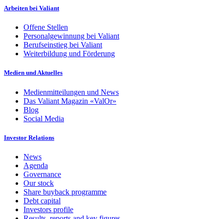
Arbeiten bei Valiant
Offene Stellen
Personalgewinnung bei Valiant
Berufseinstieg bei Valiant
Weiterbildung und Förderung
Medien und Aktuelles
Medienmitteilungen und News
Das Valiant Magazin «ValOr»
Blog
Social Media
Investor Relations
News
Agenda
Governance
Our stock
Share buyback programme
Debt capital
Investors profile
Results, reports and key figures