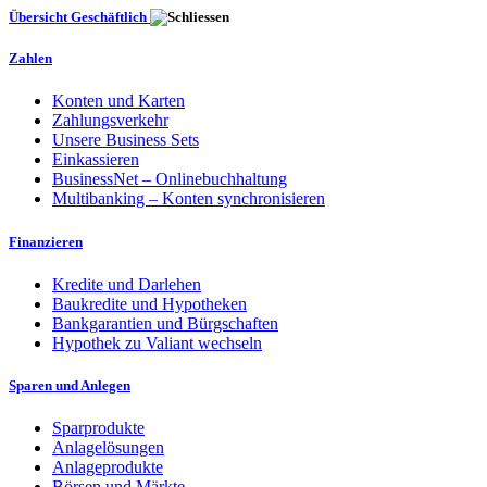
Übersicht Geschäftlich
Zahlen
Konten und Karten
Zahlungsverkehr
Unsere Business Sets
Einkassieren
BusinessNet – Onlinebuchhaltung
Multibanking – Konten synchronisieren
Finanzieren
Kredite und Darlehen
Baukredite und Hypotheken
Bankgarantien und Bürgschaften
Hypothek zu Valiant wechseln
Sparen und Anlegen
Sparprodukte
Anlagelösungen
Anlageprodukte
Börsen und Märkte