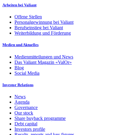
Arbeiten bei Valiant
Offene Stellen
Personalgewinnung bei Valiant
Berufseinstieg bei Valiant
Weiterbildung und Förderung
Medien und Aktuelles
Medienmitteilungen und News
Das Valiant Magazin «ValOr»
Blog
Social Media
Investor Relations
News
Agenda
Governance
Our stock
Share buyback programme
Debt capital
Investors profile
Results, reports and key figures