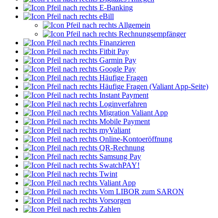
E-Banking
eBill
Allgemein
Rechnungsempfänger
Finanzieren
Fitbit Pay
Garmin Pay
Google Pay
Häufige Fragen
Häufige Fragen (Valiant App-Seite)
Instant Payment
Loginverfahren
Migration Valiant App
Mobile Payment
myValiant
Online-Kontoeröffnung
QR-Rechnung
Samsung Pay
SwatchPAY!
Twint
Valiant App
Vom LIBOR zum SARON
Vorsorgen
Zahlen