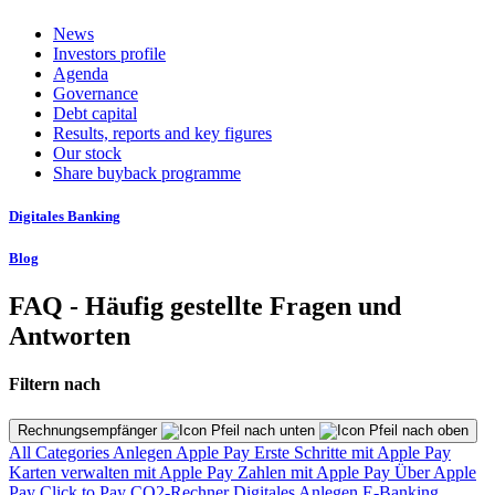
News
Investors profile
Agenda
Governance
Debt capital
Results, reports and key figures
Our stock
Share buyback programme
Digitales Banking
Blog
FAQ - Häufig gestellte Fragen und
Antworten
Filtern nach
Rechnungsempfänger
All Categories
Anlegen
Apple Pay
Erste Schritte mit Apple Pay
Karten verwalten mit Apple Pay
Zahlen mit Apple Pay
Über Apple
Pay
Click to Pay
CO2-Rechner
Digitales Anlegen
E-Banking