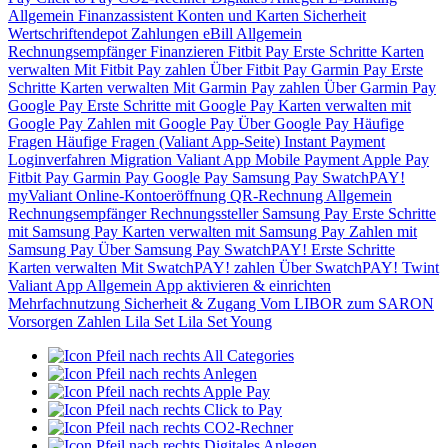
Allgemein
Finanzassistent
Konten und Karten
Sicherheit
Wertschriftendepot
Zahlungen
eBill
Allgemein
Rechnungsempfänger
Finanzieren
Fitbit Pay
Erste Schritte
Karten
verwalten
Mit Fitbit Pay zahlen
Über Fitbit Pay
Garmin Pay
Erste
Schritte
Karten verwalten
Mit Garmin Pay zahlen
Über Garmin Pay
Google Pay
Erste Schritte mit Google Pay
Karten verwalten mit
Google Pay
Zahlen mit Google Pay
Über Google Pay
Häufige
Fragen
Häufige Fragen (Valiant App-Seite)
Instant Payment
Loginverfahren
Migration Valiant App
Mobile Payment
Apple Pay
Fitbit Pay
Garmin Pay
Google Pay
Samsung Pay
SwatchPAY!
myValiant
Online-Kontoeröffnung
QR-Rechnung
Allgemein
Rechnungsempfänger
Rechnungssteller
Samsung Pay
Erste Schritte
mit Samsung Pay
Karten verwalten mit Samsung Pay
Zahlen mit
Samsung Pay
Über Samsung Pay
SwatchPAY!
Erste Schritte
Karten verwalten
Mit SwatchPAY! zahlen
Über SwatchPAY!
Twint
Valiant App
Allgemein
App aktivieren & einrichten
Mehrfachnutzung
Sicherheit & Zugang
Vom LIBOR zum SARON
Vorsorgen
Zahlen
Lila Set
Lila Set Young
All Categories
Anlegen
Apple Pay
Click to Pay
CO2-Rechner
Digitales Anlegen