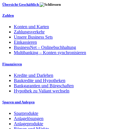
Übersicht Geschäftlich
Zahlen
Konten und Karten
Zahlungsverkehr
Unsere Business Sets
Einkassieren
BusinessNet – Onlinebuchhaltung
Multibanking – Konten synchronisieren
Finanzieren
Kredite und Darlehen
Baukredite und Hypotheken
Bankgarantien und Bürgschaften
Hypothek zu Valiant wechseln
Sparen und Anlegen
Sparprodukte
Anlagelösungen
Anlageprodukte
Börsen und Märkte