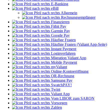
E-Banking
eBill
Allgemein
Rechnungsempfänger
Finanzieren
Fitbit Pay
Garmin Pay
Google Pay
Häufige Fragen
Häufige Fragen (Valiant App-Seite)
Instant Payment
Loginverfahren
Migration Valiant App
Mobile Payment
myValiant
Online-Kontoeröffnung
QR-Rechnung
Samsung Pay
SwatchPAY!
Twint
Valiant App
Vom LIBOR zum SARON
Vorsorgen
Zahlen