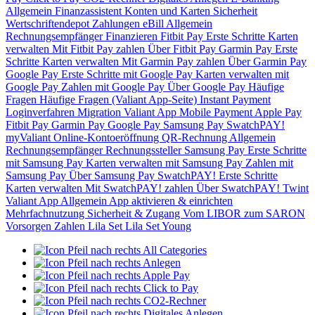
Allgemein
Finanzassistent
Konten und Karten
Sicherheit
Wertschriftendepot
Zahlungen
eBill
Allgemein
Rechnungsempfänger
Finanzieren
Fitbit Pay
Erste Schritte
Karten
verwalten
Mit Fitbit Pay zahlen
Über Fitbit Pay
Garmin Pay
Erste
Schritte
Karten verwalten
Mit Garmin Pay zahlen
Über Garmin Pay
Google Pay
Erste Schritte mit Google Pay
Karten verwalten mit
Google Pay
Zahlen mit Google Pay
Über Google Pay
Häufige
Fragen
Häufige Fragen (Valiant App-Seite)
Instant Payment
Loginverfahren
Migration Valiant App
Mobile Payment
Apple Pay
Fitbit Pay
Garmin Pay
Google Pay
Samsung Pay
SwatchPAY!
myValiant
Online-Kontoeröffnung
QR-Rechnung
Allgemein
Rechnungsempfänger
Rechnungssteller
Samsung Pay
Erste Schritte
mit Samsung Pay
Karten verwalten mit Samsung Pay
Zahlen mit
Samsung Pay
Über Samsung Pay
SwatchPAY!
Erste Schritte
Karten verwalten
Mit SwatchPAY! zahlen
Über SwatchPAY!
Twint
Valiant App
Allgemein
App aktivieren & einrichten
Mehrfachnutzung
Sicherheit & Zugang
Vom LIBOR zum SARON
Vorsorgen
Zahlen
Lila Set
Lila Set Young
All Categories
Anlegen
Apple Pay
Click to Pay
CO2-Rechner
Digitales Anlegen