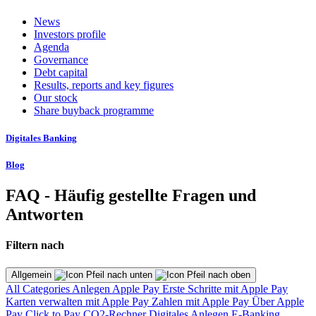
News
Investors profile
Agenda
Governance
Debt capital
Results, reports and key figures
Our stock
Share buyback programme
Digitales Banking
Blog
FAQ - Häufig gestellte Fragen und
Antworten
Filtern nach
Allgemein
All Categories
Anlegen
Apple Pay
Erste Schritte mit Apple Pay
Karten verwalten mit Apple Pay
Zahlen mit Apple Pay
Über Apple
Pay
Click to Pay
CO2-Rechner
Digitales Anlegen
E-Banking