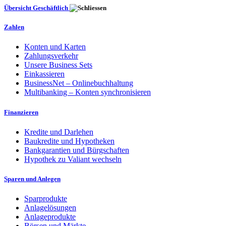
Übersicht Geschäftlich
Zahlen
Konten und Karten
Zahlungsverkehr
Unsere Business Sets
Einkassieren
BusinessNet – Onlinebuchhaltung
Multibanking – Konten synchronisieren
Finanzieren
Kredite und Darlehen
Baukredite und Hypotheken
Bankgarantien und Bürgschaften
Hypothek zu Valiant wechseln
Sparen und Anlegen
Sparprodukte
Anlagelösungen
Anlageprodukte
Börsen und Märkte