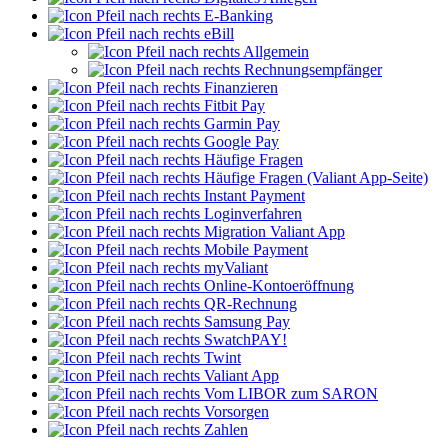
E-Banking
eBill
Allgemein
Rechnungsempfänger
Finanzieren
Fitbit Pay
Garmin Pay
Google Pay
Häufige Fragen
Häufige Fragen (Valiant App-Seite)
Instant Payment
Loginverfahren
Migration Valiant App
Mobile Payment
myValiant
Online-Kontoeröffnung
QR-Rechnung
Samsung Pay
SwatchPAY!
Twint
Valiant App
Vom LIBOR zum SARON
Vorsorgen
Zahlen