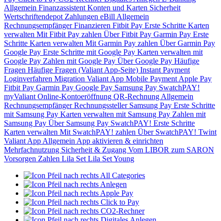
Allgemein
Finanzassistent
Konten und Karten
Sicherheit
Wertschriftendepot
Zahlungen
eBill
Allgemein
Rechnungsempfänger
Finanzieren
Fitbit Pay
Erste Schritte
Karten
verwalten
Mit Fitbit Pay zahlen
Über Fitbit Pay
Garmin Pay
Erste
Schritte
Karten verwalten
Mit Garmin Pay zahlen
Über Garmin Pay
Google Pay
Erste Schritte mit Google Pay
Karten verwalten mit
Google Pay
Zahlen mit Google Pay
Über Google Pay
Häufige
Fragen
Häufige Fragen (Valiant App-Seite)
Instant Payment
Loginverfahren
Migration Valiant App
Mobile Payment
Apple Pay
Fitbit Pay
Garmin Pay
Google Pay
Samsung Pay
SwatchPAY!
myValiant
Online-Kontoeröffnung
QR-Rechnung
Allgemein
Rechnungsempfänger
Rechnungssteller
Samsung Pay
Erste Schritte
mit Samsung Pay
Karten verwalten mit Samsung Pay
Zahlen mit
Samsung Pay
Über Samsung Pay
SwatchPAY!
Erste Schritte
Karten verwalten
Mit SwatchPAY! zahlen
Über SwatchPAY!
Twint
Valiant App
Allgemein
App aktivieren & einrichten
Mehrfachnutzung
Sicherheit & Zugang
Vom LIBOR zum SARON
Vorsorgen
Zahlen
Lila Set
Lila Set Young
All Categories
Anlegen
Apple Pay
Click to Pay
CO2-Rechner
Digitales Anlegen