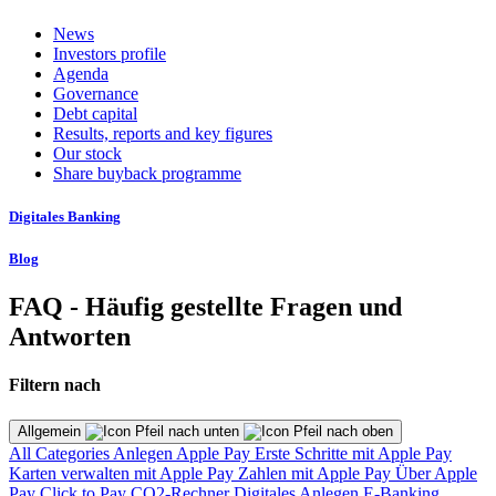
News
Investors profile
Agenda
Governance
Debt capital
Results, reports and key figures
Our stock
Share buyback programme
Digitales Banking
Blog
FAQ - Häufig gestellte Fragen und
Antworten
Filtern nach
Allgemein
All Categories
Anlegen
Apple Pay
Erste Schritte mit Apple Pay
Karten verwalten mit Apple Pay
Zahlen mit Apple Pay
Über Apple
Pay
Click to Pay
CO2-Rechner
Digitales Anlegen
E-Banking