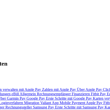
ten
n verwalten mit Apple Pay
Zahlen mit Apple Pay
Über Apple Pay
Clic
lungen
eBill
Allgemein
Rechnungsempfänger
Finanzieren
Fitbit Pay
Er
ber Garmin Pay
Google Pay
Erste Schritte mit Google Pay
Karten ver
Loginverfahren
Migration Valiant App
Mobile Payment
Apple Pay
Fitb
ger
Rechnungssteller
Samsung Pay
Erste Schritte mit Samsung Pay
Kar