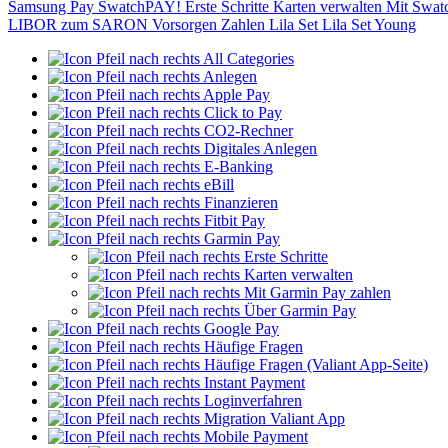
Samsung Pay
SwatchPAY!
Erste Schritte
Karten verwalten
Mit Swat
LIBOR zum SARON
Vorsorgen
Zahlen
Lila Set
Lila Set Young
All Categories
Anlegen
Apple Pay
Click to Pay
CO2-Rechner
Digitales Anlegen
E-Banking
eBill
Finanzieren
Fitbit Pay
Garmin Pay
Erste Schritte
Karten verwalten
Mit Garmin Pay zahlen
Über Garmin Pay
Google Pay
Häufige Fragen
Häufige Fragen (Valiant App-Seite)
Instant Payment
Loginverfahren
Migration Valiant App
Mobile Payment