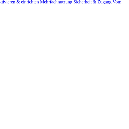
tivieren & einrichten
Mehrfachnutzung
Sicherheit & Zugang
Vom