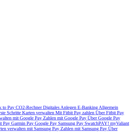
k to Pay
CO2-Rechner
Digitales Anlegen
E-Banking
Allgemein
ste Schritte
Karten verwalten
Mit Fitbit Pay zahlen
Über Fitbit Pay
walten mit Google Pay
Zahlen mit Google Pay
Über Google Pay
it Pay
Garmin Pay
Google Pay
Samsung Pay
SwatchPAY!
myValiant
ten verwalten mit Samsung Pay
Zahlen mit Samsung Pay
Über