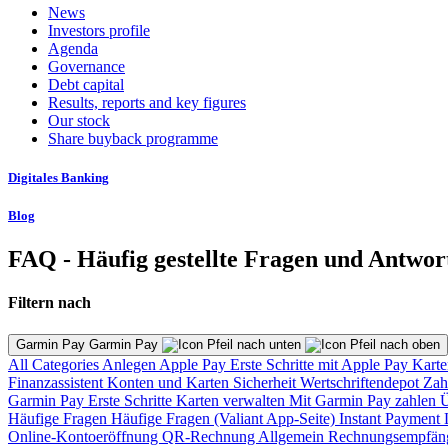
News
Investors profile
Agenda
Governance
Debt capital
Results, reports and key figures
Our stock
Share buyback programme
Digitales Banking
Blog
FAQ - Häufig gestellte Fragen und Antwor
Filtern nach
Garmin Pay Garmin Pay
All Categories
Anlegen
Apple Pay
Erste Schritte mit Apple Pay
Karte
Finanzassistent
Konten und Karten
Sicherheit
Wertschriftendepot
Zah
Garmin Pay
Erste Schritte
Karten verwalten
Mit Garmin Pay zahlen
Ü
Häufige Fragen
Häufige Fragen (Valiant App-Seite)
Instant Payment
Online-Kontoeröffnung
QR-Rechnung
Allgemein
Rechnungsempfän