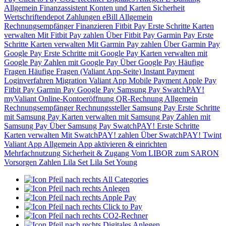
Allgemein
Finanzassistent
Konten und Karten
Sicherheit
Wertschriftendepot
Zahlungen
eBill
Allgemein
Rechnungsempfänger
Finanzieren
Fitbit Pay
Erste Schritte
Karten
verwalten
Mit Fitbit Pay zahlen
Über Fitbit Pay
Garmin Pay
Erste
Schritte
Karten verwalten
Mit Garmin Pay zahlen
Über Garmin Pay
Google Pay
Erste Schritte mit Google Pay
Karten verwalten mit
Google Pay
Zahlen mit Google Pay
Über Google Pay
Häufige
Fragen
Häufige Fragen (Valiant App-Seite)
Instant Payment
Loginverfahren
Migration Valiant App
Mobile Payment
Apple Pay
Fitbit Pay
Garmin Pay
Google Pay
Samsung Pay
SwatchPAY!
myValiant
Online-Kontoeröffnung
QR-Rechnung
Allgemein
Rechnungsempfänger
Rechnungssteller
Samsung Pay
Erste Schritte
mit Samsung Pay
Karten verwalten mit Samsung Pay
Zahlen mit
Samsung Pay
Über Samsung Pay
SwatchPAY!
Erste Schritte
Karten verwalten
Mit SwatchPAY! zahlen
Über SwatchPAY!
Twint
Valiant App
Allgemein
App aktivieren & einrichten
Mehrfachnutzung
Sicherheit & Zugang
Vom LIBOR zum SARON
Vorsorgen
Zahlen
Lila Set
Lila Set Young
All Categories
Anlegen
Apple Pay
Click to Pay
CO2-Rechner
Digitales Anlegen