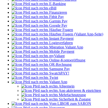
E-Banking
eBill
Finanzieren
Fitbit Pay
Garmin Pay
Google Pay
Häufige Fragen
Häufige Fragen (Valiant App-Seite)
Instant Payment
Loginverfahren
Migration Valiant App
Mobile Payment
myValiant
Online-Kontoeröffnung
QR-Rechnung
Samsung Pay
SwatchPAY!
Twint
Valiant App
Allgemein
App aktivieren & einrichten
Mehrfachnutzung
Sicherheit & Zugang
Vom LIBOR zum SARON
Vorsorgen