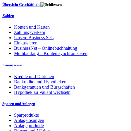
Übersicht Geschäftlich
Zahlen
Konten und Karten
Zahlungsverkehr
Unsere Business Sets
Einkassieren
BusinessNet – Onlinebuchhaltung
Multibanking – Konten synchronisieren
Finanzieren
Kredite und Darlehen
Baukredite und Hypotheken
Bankgarantien und Bürgschaften
Hypothek zu Valiant wechseln
Sparen und Anlegen
Sparprodukte
Anlagelösungen
Anlageprodukte
Börsen und Märkte