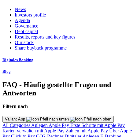
News
Investors profile
Agenda
Governance
Debt capital
Results, reports and key figures
Our stock
Share buyback programme
Digitales Banking
Blog
FAQ - Häufig gestellte Fragen und
Antworten
Filtern nach
Valiant App
All Categories
Anlegen
Apple Pay
Erste Schritte mit Apple Pay
Karten verwalten mit Apple Pay
Zahlen mit Apple Pay
Über Apple
Pay
Click to Pay
CO2-Rechner
Digitales Anlegen
E-Banking