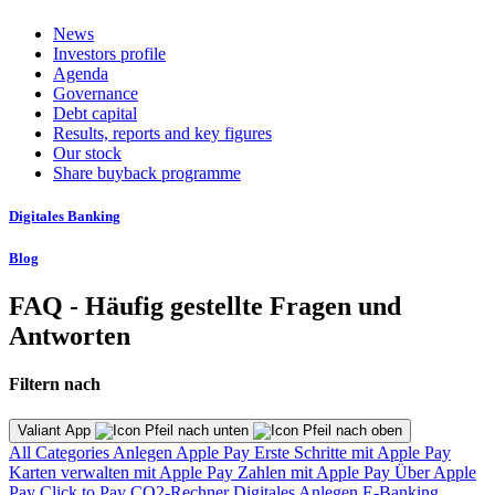
News
Investors profile
Agenda
Governance
Debt capital
Results, reports and key figures
Our stock
Share buyback programme
Digitales Banking
Blog
FAQ - Häufig gestellte Fragen und
Antworten
Filtern nach
Valiant App
All Categories
Anlegen
Apple Pay
Erste Schritte mit Apple Pay
Karten verwalten mit Apple Pay
Zahlen mit Apple Pay
Über Apple
Pay
Click to Pay
CO2-Rechner
Digitales Anlegen
E-Banking