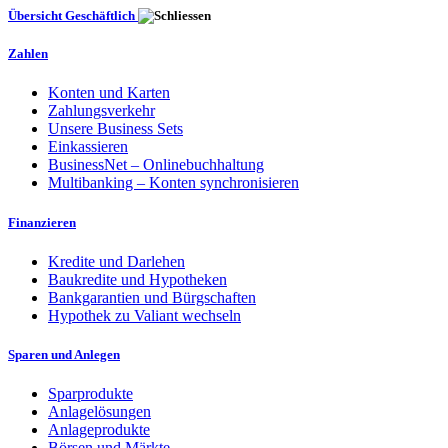
Übersicht Geschäftlich
Zahlen
Konten und Karten
Zahlungsverkehr
Unsere Business Sets
Einkassieren
BusinessNet – Onlinebuchhaltung
Multibanking – Konten synchronisieren
Finanzieren
Kredite und Darlehen
Baukredite und Hypotheken
Bankgarantien und Bürgschaften
Hypothek zu Valiant wechseln
Sparen und Anlegen
Sparprodukte
Anlagelösungen
Anlageprodukte
Börsen und Märkte