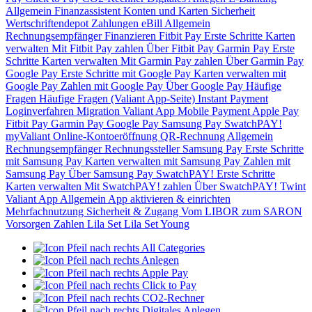
Allgemein
Finanzassistent
Konten und Karten
Sicherheit
Wertschriftendepot
Zahlungen
eBill
Allgemein
Rechnungsempfänger
Finanzieren
Fitbit Pay
Erste Schritte
Karten
verwalten
Mit Fitbit Pay zahlen
Über Fitbit Pay
Garmin Pay
Erste
Schritte
Karten verwalten
Mit Garmin Pay zahlen
Über Garmin Pay
Google Pay
Erste Schritte mit Google Pay
Karten verwalten mit
Google Pay
Zahlen mit Google Pay
Über Google Pay
Häufige
Fragen
Häufige Fragen (Valiant App-Seite)
Instant Payment
Loginverfahren
Migration Valiant App
Mobile Payment
Apple Pay
Fitbit Pay
Garmin Pay
Google Pay
Samsung Pay
SwatchPAY!
myValiant
Online-Kontoeröffnung
QR-Rechnung
Allgemein
Rechnungsempfänger
Rechnungssteller
Samsung Pay
Erste Schritte
mit Samsung Pay
Karten verwalten mit Samsung Pay
Zahlen mit
Samsung Pay
Über Samsung Pay
SwatchPAY!
Erste Schritte
Karten verwalten
Mit SwatchPAY! zahlen
Über SwatchPAY!
Twint
Valiant App
Allgemein
App aktivieren & einrichten
Mehrfachnutzung
Sicherheit & Zugang
Vom LIBOR zum SARON
Vorsorgen
Zahlen
Lila Set
Lila Set Young
All Categories
Anlegen
Apple Pay
Click to Pay
CO2-Rechner
Digitales Anlegen