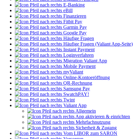
E-Banking
eBill
Finanzieren
Fitbit Pay
Garmin Pay
Google Pay
Häufige Fragen
Häufige Fragen (Valiant App-Seite)
Instant Payment
Loginverfahren
Migration Valiant App
Mobile Payment
myValiant
Online-Kontoeröffnung
QR-Rechnung
Samsung Pay
SwatchPAY!
Twint
Valiant App
Allgemein
App aktivieren & einrichten
Mehrfachnutzung
Sicherheit & Zugang
Vom LIBOR zum SARON
Vorsorgen