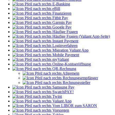
E-Banking
eBill
Finanzieren
Fitbit Pay
Garmin Pay
Google Pay
Häufige Fragen
Häufige Fragen (Valiant App-Seite)
Instant Payment
Loginverfahren
Migration Valiant App
Mobile Payment
myValiant
Online-Kontoeröffnung
QR-Rechnung
Allgemein
Rechnungsempfänger
Rechnungssteller
Samsung Pay
SwatchPAY!
Twint
Valiant App
Vom LIBOR zum SARON
Vorsorgen
Zahlen