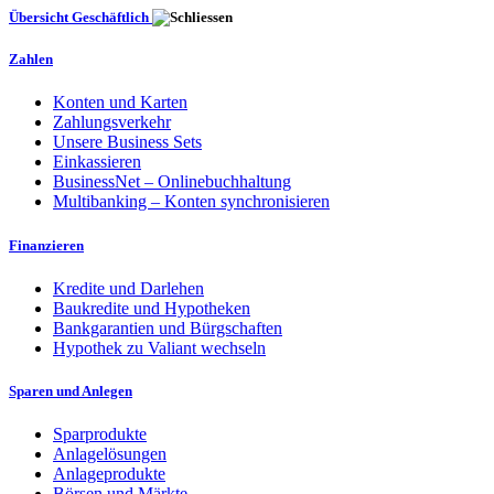
Übersicht Geschäftlich
Zahlen
Konten und Karten
Zahlungsverkehr
Unsere Business Sets
Einkassieren
BusinessNet – Onlinebuchhaltung
Multibanking – Konten synchronisieren
Finanzieren
Kredite und Darlehen
Baukredite und Hypotheken
Bankgarantien und Bürgschaften
Hypothek zu Valiant wechseln
Sparen und Anlegen
Sparprodukte
Anlagelösungen
Anlageprodukte
Börsen und Märkte