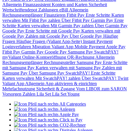
Allgemein
Finanzassistent
Konten und Karten
Sicherheit
Wertschriftendepot
Zahlungen
eBill
Allgemein
Rechnungsempfänger
Finanzieren
Fitbit Pay
Erste Schritte
Karten
verwalten
Mit Fitbit Pay zahlen
Über Fitbit Pay
Garmin Pay
Erste
Schritte
Karten verwalten
Mit Garmin Pay zahlen
Über Garmin Pay
Google Pay
Erste Schritte mit Google Pay
Karten verwalten mit
Google Pay
Zahlen mit Google Pay
Über Google Pay
Häufige
Fragen
Häufige Fragen (Valiant App-Seite)
Instant Payment
Loginverfahren
Migration Valiant App
Mobile Payment
Apple Pay
Fitbit Pay
Garmin Pay
Google Pay
Samsung Pay
SwatchPAY!
myValiant
Online-Kontoeröffnung
QR-Rechnung
Allgemein
Rechnungsempfänger
Rechnungssteller
Samsung Pay
Erste Schritte
mit Samsung Pay
Karten verwalten mit Samsung Pay
Zahlen mit
Samsung Pay
Über Samsung Pay
SwatchPAY!
Erste Schritte
Karten verwalten
Mit SwatchPAY! zahlen
Über SwatchPAY!
Twint
Valiant App
Allgemein
App aktivieren & einrichten
Mehrfachnutzung
Sicherheit & Zugang
Vom LIBOR zum SARON
Vorsorgen
Zahlen
Lila Set
Lila Set Young
All Categories
Anlegen
Apple Pay
Click to Pay
CO2-Rechner
Digitales Anlegen