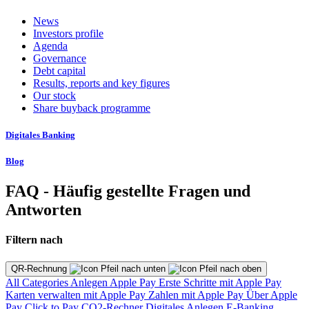
News
Investors profile
Agenda
Governance
Debt capital
Results, reports and key figures
Our stock
Share buyback programme
Digitales Banking
Blog
FAQ - Häufig gestellte Fragen und
Antworten
Filtern nach
QR-Rechnung
All Categories
Anlegen
Apple Pay
Erste Schritte mit Apple Pay
Karten verwalten mit Apple Pay
Zahlen mit Apple Pay
Über Apple
Pay
Click to Pay
CO2-Rechner
Digitales Anlegen
E-Banking