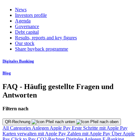
News
Investors profile
Agenda
Governance
Debt capital
Results, reports and key figures
Our stock
Share buyback programme
Digitales Banking
Blog
FAQ - Häufig gestellte Fragen und
Antworten
Filtern nach
QR-Rechnung
All Categories
Anlegen
Apple Pay
Erste Schritte mit Apple Pay
Karten verwalten mit Apple Pay
Zahlen mit Apple Pay
Über Apple
Pay
Click to Pay
CO2-Rechner
Digitales Anlegen
E-Banking