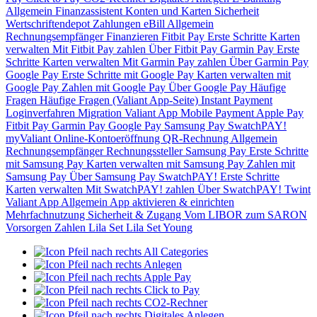
Allgemein
Finanzassistent
Konten und Karten
Sicherheit
Wertschriftendepot
Zahlungen
eBill
Allgemein
Rechnungsempfänger
Finanzieren
Fitbit Pay
Erste Schritte
Karten
verwalten
Mit Fitbit Pay zahlen
Über Fitbit Pay
Garmin Pay
Erste
Schritte
Karten verwalten
Mit Garmin Pay zahlen
Über Garmin Pay
Google Pay
Erste Schritte mit Google Pay
Karten verwalten mit
Google Pay
Zahlen mit Google Pay
Über Google Pay
Häufige
Fragen
Häufige Fragen (Valiant App-Seite)
Instant Payment
Loginverfahren
Migration Valiant App
Mobile Payment
Apple Pay
Fitbit Pay
Garmin Pay
Google Pay
Samsung Pay
SwatchPAY!
myValiant
Online-Kontoeröffnung
QR-Rechnung
Allgemein
Rechnungsempfänger
Rechnungssteller
Samsung Pay
Erste Schritte
mit Samsung Pay
Karten verwalten mit Samsung Pay
Zahlen mit
Samsung Pay
Über Samsung Pay
SwatchPAY!
Erste Schritte
Karten verwalten
Mit SwatchPAY! zahlen
Über SwatchPAY!
Twint
Valiant App
Allgemein
App aktivieren & einrichten
Mehrfachnutzung
Sicherheit & Zugang
Vom LIBOR zum SARON
Vorsorgen
Zahlen
Lila Set
Lila Set Young
All Categories
Anlegen
Apple Pay
Click to Pay
CO2-Rechner
Digitales Anlegen