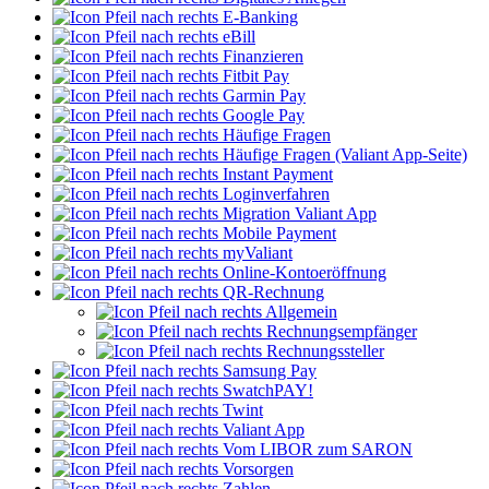
E-Banking
eBill
Finanzieren
Fitbit Pay
Garmin Pay
Google Pay
Häufige Fragen
Häufige Fragen (Valiant App-Seite)
Instant Payment
Loginverfahren
Migration Valiant App
Mobile Payment
myValiant
Online-Kontoeröffnung
QR-Rechnung
Allgemein
Rechnungsempfänger
Rechnungssteller
Samsung Pay
SwatchPAY!
Twint
Valiant App
Vom LIBOR zum SARON
Vorsorgen
Zahlen