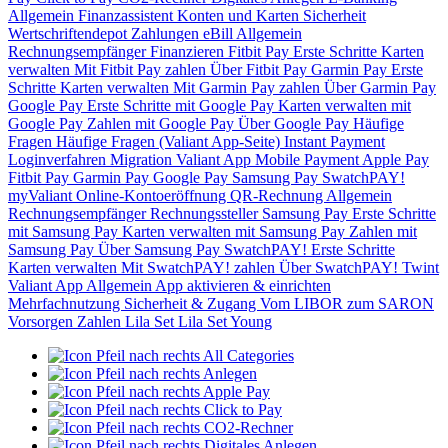
Allgemein
Finanzassistent
Konten und Karten
Sicherheit
Wertschriftendepot
Zahlungen
eBill
Allgemein
Rechnungsempfänger
Finanzieren
Fitbit Pay
Erste Schritte
Karten
verwalten
Mit Fitbit Pay zahlen
Über Fitbit Pay
Garmin Pay
Erste
Schritte
Karten verwalten
Mit Garmin Pay zahlen
Über Garmin Pay
Google Pay
Erste Schritte mit Google Pay
Karten verwalten mit
Google Pay
Zahlen mit Google Pay
Über Google Pay
Häufige
Fragen
Häufige Fragen (Valiant App-Seite)
Instant Payment
Loginverfahren
Migration Valiant App
Mobile Payment
Apple Pay
Fitbit Pay
Garmin Pay
Google Pay
Samsung Pay
SwatchPAY!
myValiant
Online-Kontoeröffnung
QR-Rechnung
Allgemein
Rechnungsempfänger
Rechnungssteller
Samsung Pay
Erste Schritte
mit Samsung Pay
Karten verwalten mit Samsung Pay
Zahlen mit
Samsung Pay
Über Samsung Pay
SwatchPAY!
Erste Schritte
Karten verwalten
Mit SwatchPAY! zahlen
Über SwatchPAY!
Twint
Valiant App
Allgemein
App aktivieren & einrichten
Mehrfachnutzung
Sicherheit & Zugang
Vom LIBOR zum SARON
Vorsorgen
Zahlen
Lila Set
Lila Set Young
All Categories
Anlegen
Apple Pay
Click to Pay
CO2-Rechner
Digitales Anlegen