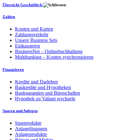
Übersicht Geschäftlich
Zahlen
Konten und Karten
Zahlungsverkehr
Unsere Business Sets
Einkassieren
BusinessNet – Onlinebuchhaltung
Multibanking – Konten synchronisieren
Finanzieren
Kredite und Darlehen
Baukredite und Hypotheken
Bankgarantien und Bürgschaften
Hypothek zu Valiant wechseln
Sparen und Anlegen
Sparprodukte
Anlagelösungen
Anlageprodukte
Börsen und Märkte