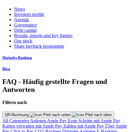
News
Investors profile
Agenda
Governance
Debt capital
Results, reports and key figures
Our stock
Share buyback programme
Digitales Banking
Blog
FAQ - Häufig gestellte Fragen und
Antworten
Filtern nach
QR-Rechnung
All Categories
Anlegen
Apple Pay
Erste Schritte mit Apple Pay
Karten verwalten mit Apple Pay
Zahlen mit Apple Pay
Über Apple
Pay
Click to Pay
CO2-Rechner
Digitales Anlegen
E-Banking