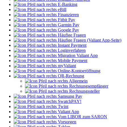
E-Banking
eBill
Finanzieren
Fitbit Pay
Garmin Pay
Google Pay
Häufige Fragen
Häufige Fragen (Valiant App-Seite)
Instant Payment
Loginverfahren
Migration Valiant App
Mobile Payment
myValiant
Online-Kontoeröffnung
QR-Rechnung
Allgemein
Rechnungsempfänger
Rechnungssteller
Samsung Pay
SwatchPAY!
Twint
Valiant App
Vom LIBOR zum SARON
Vorsorgen
Zahlen