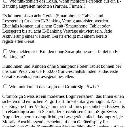
Wie funktioniert das Login, wenn mehrere Personen auf ein E-
Banking zugreifen möchten (Partner, Firmen)?
Es können bis zu acht Geräte (Smartphones, Tablets und
Lesegeräte) für einen E-Banking Vertrag autorisiert werden.
Ebenfalls können auf einem Gerät (Smartphone, Tablet oder
Lesegerät) bis zu acht E-Banking Verträge aktiviert sein. Jede
Aktivierung eines weiteren Geräts erfolgt mit einem bereits
registrierten Gerät.
Wie melden sich Kunden ohne Smartphone oder Tablet im E-
Banking an?
Kundinnen und Kunden ohne Smartphone oder Tablet können bei
uns zum Preis von CHF 50.00 (für Geschäftskunden ist das erste
Gerät kostenlos) ein Lesegerät bestellen.
Wie funktioniert das Login mit CrontoSign Swiss?
CrontoSign Swiss ist ein modernes Loginverfahren, das Ihnen einen
sicheren und einfachen Zugriff auf Ihr eBanking ermöglicht. Nach
der Eingabe Ihrer Vertragsnummer und Ihres persönlichen Passworts
im eBanking scannen Sie mit der kostenlosen CrontoSign Swiss
App oder einem kostenpflichtigen Lesegerät einfach das angezeigte
Mosaik. Anschliessend erscheint auf dem Gerätedisplay Ihr
persönlicher Code. Kontrollieren Sie sorgfältig die Angaben auf der