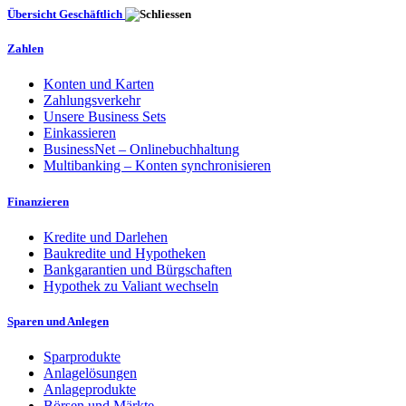
Übersicht Geschäftlich
Zahlen
Konten und Karten
Zahlungsverkehr
Unsere Business Sets
Einkassieren
BusinessNet – Onlinebuchhaltung
Multibanking – Konten synchronisieren
Finanzieren
Kredite und Darlehen
Baukredite und Hypotheken
Bankgarantien und Bürgschaften
Hypothek zu Valiant wechseln
Sparen und Anlegen
Sparprodukte
Anlagelösungen
Anlageprodukte
Börsen und Märkte