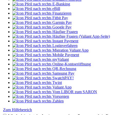
E-Banking
eBill
Finanzieren
Fitbit Pay
Garmin Pay
Google Pay
Häufige Fragen
Häufige Fragen (Valiant App-Seite)
Instant Payment
Loginverfahren
Migration Valiant App
Mobile Payment
myValiant
Online-Kontoeröffnung
QR-Rechnung
Samsung Pay
SwatchPAY!
Twint
Valiant App
Vom LIBOR zum SARON
Vorsorgen
Zahlen
Zum Hilfebereich