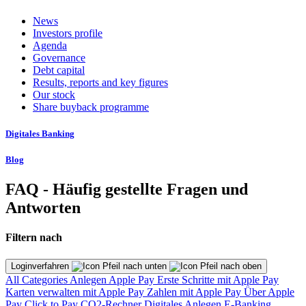
News
Investors profile
Agenda
Governance
Debt capital
Results, reports and key figures
Our stock
Share buyback programme
Digitales Banking
Blog
FAQ - Häufig gestellte Fragen und
Antworten
Filtern nach
Loginverfahren
All Categories
Anlegen
Apple Pay
Erste Schritte mit Apple Pay
Karten verwalten mit Apple Pay
Zahlen mit Apple Pay
Über Apple
Pay
Click to Pay
CO2-Rechner
Digitales Anlegen
E-Banking