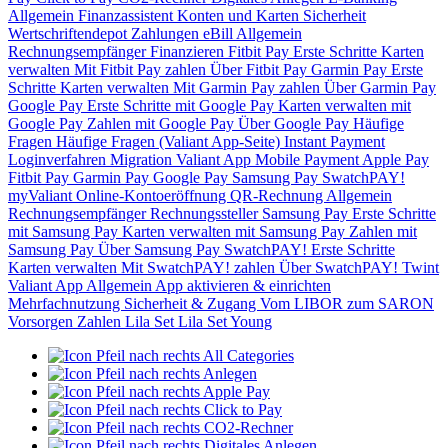
Allgemein
Finanzassistent
Konten und Karten
Sicherheit
Wertschriftendepot
Zahlungen
eBill
Allgemein
Rechnungsempfänger
Finanzieren
Fitbit Pay
Erste Schritte
Karten
verwalten
Mit Fitbit Pay zahlen
Über Fitbit Pay
Garmin Pay
Erste
Schritte
Karten verwalten
Mit Garmin Pay zahlen
Über Garmin Pay
Google Pay
Erste Schritte mit Google Pay
Karten verwalten mit
Google Pay
Zahlen mit Google Pay
Über Google Pay
Häufige
Fragen
Häufige Fragen (Valiant App-Seite)
Instant Payment
Loginverfahren
Migration Valiant App
Mobile Payment
Apple Pay
Fitbit Pay
Garmin Pay
Google Pay
Samsung Pay
SwatchPAY!
myValiant
Online-Kontoeröffnung
QR-Rechnung
Allgemein
Rechnungsempfänger
Rechnungssteller
Samsung Pay
Erste Schritte
mit Samsung Pay
Karten verwalten mit Samsung Pay
Zahlen mit
Samsung Pay
Über Samsung Pay
SwatchPAY!
Erste Schritte
Karten verwalten
Mit SwatchPAY! zahlen
Über SwatchPAY!
Twint
Valiant App
Allgemein
App aktivieren & einrichten
Mehrfachnutzung
Sicherheit & Zugang
Vom LIBOR zum SARON
Vorsorgen
Zahlen
Lila Set
Lila Set Young
All Categories
Anlegen
Apple Pay
Click to Pay
CO2-Rechner
Digitales Anlegen