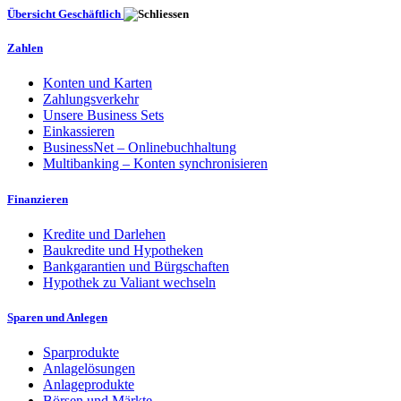
Übersicht Geschäftlich
Zahlen
Konten und Karten
Zahlungsverkehr
Unsere Business Sets
Einkassieren
BusinessNet – Onlinebuchhaltung
Multibanking – Konten synchronisieren
Finanzieren
Kredite und Darlehen
Baukredite und Hypotheken
Bankgarantien und Bürgschaften
Hypothek zu Valiant wechseln
Sparen und Anlegen
Sparprodukte
Anlagelösungen
Anlageprodukte
Börsen und Märkte