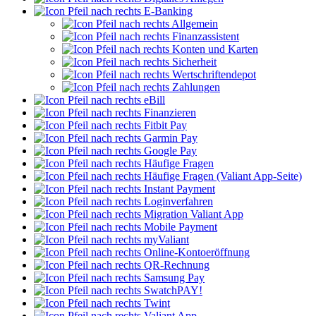
E-Banking
Allgemein
Finanzassistent
Konten und Karten
Sicherheit
Wertschriftendepot
Zahlungen
eBill
Finanzieren
Fitbit Pay
Garmin Pay
Google Pay
Häufige Fragen
Häufige Fragen (Valiant App-Seite)
Instant Payment
Loginverfahren
Migration Valiant App
Mobile Payment
myValiant
Online-Kontoeröffnung
QR-Rechnung
Samsung Pay
SwatchPAY!
Twint
Valiant App