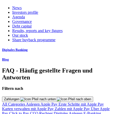
News
Investors profile
Agenda
Governance
Debt capital
Results, reports and key figures
Our stock
Share buyback programme
Digitales Banking
Blog
FAQ - Häufig gestellte Fragen und
Antworten
Filtern nach
Zahlungen
All Categories
Anlegen
Apple Pay
Erste Schritte mit Apple Pay
Karten verwalten mit Apple Pay
Zahlen mit Apple Pay
Über Apple
Pay
Click to Pay
CO2-Rechner
Digitales Anlegen
E-Banking