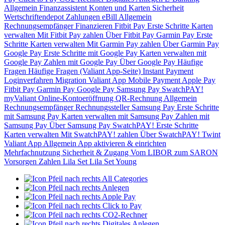
Allgemein
Finanzassistent
Konten und Karten
Sicherheit
Wertschriftendepot
Zahlungen
eBill
Allgemein
Rechnungsempfänger
Finanzieren
Fitbit Pay
Erste Schritte
Karten
verwalten
Mit Fitbit Pay zahlen
Über Fitbit Pay
Garmin Pay
Erste
Schritte
Karten verwalten
Mit Garmin Pay zahlen
Über Garmin Pay
Google Pay
Erste Schritte mit Google Pay
Karten verwalten mit
Google Pay
Zahlen mit Google Pay
Über Google Pay
Häufige
Fragen
Häufige Fragen (Valiant App-Seite)
Instant Payment
Loginverfahren
Migration Valiant App
Mobile Payment
Apple Pay
Fitbit Pay
Garmin Pay
Google Pay
Samsung Pay
SwatchPAY!
myValiant
Online-Kontoeröffnung
QR-Rechnung
Allgemein
Rechnungsempfänger
Rechnungssteller
Samsung Pay
Erste Schritte
mit Samsung Pay
Karten verwalten mit Samsung Pay
Zahlen mit
Samsung Pay
Über Samsung Pay
SwatchPAY!
Erste Schritte
Karten verwalten
Mit SwatchPAY! zahlen
Über SwatchPAY!
Twint
Valiant App
Allgemein
App aktivieren & einrichten
Mehrfachnutzung
Sicherheit & Zugang
Vom LIBOR zum SARON
Vorsorgen
Zahlen
Lila Set
Lila Set Young
All Categories
Anlegen
Apple Pay
Click to Pay
CO2-Rechner
Digitales Anlegen