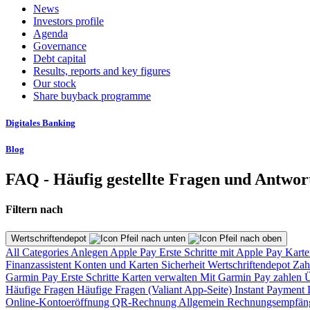
News
Investors profile
Agenda
Governance
Debt capital
Results, reports and key figures
Our stock
Share buyback programme
Digitales Banking
Blog
FAQ - Häufig gestellte Fragen und Antwor
Filtern nach
Wertschriftendepot
All Categories
Anlegen
Apple Pay
Erste Schritte mit Apple Pay
Karte
Finanzassistent
Konten und Karten
Sicherheit
Wertschriftendepot
Zah
Garmin Pay
Erste Schritte
Karten verwalten
Mit Garmin Pay zahlen
Ü
Häufige Fragen
Häufige Fragen (Valiant App-Seite)
Instant Payment
Online-Kontoeröffnung
QR-Rechnung
Allgemein
Rechnungsempfän