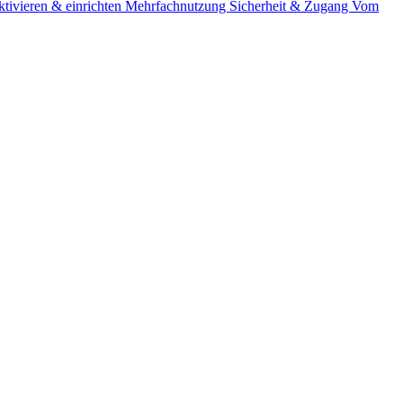
tivieren & einrichten
Mehrfachnutzung
Sicherheit & Zugang
Vom