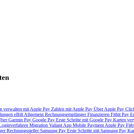
ten
n verwalten mit Apple Pay
Zahlen mit Apple Pay
Über Apple Pay
Clic
lungen
eBill
Allgemein
Rechnungsempfänger
Finanzieren
Fitbit Pay
Er
ber Garmin Pay
Google Pay
Erste Schritte mit Google Pay
Karten ver
Loginverfahren
Migration Valiant App
Mobile Payment
Apple Pay
Fitb
ger
Rechnungssteller
Samsung Pay
Erste Schritte mit Samsung Pay
Kar