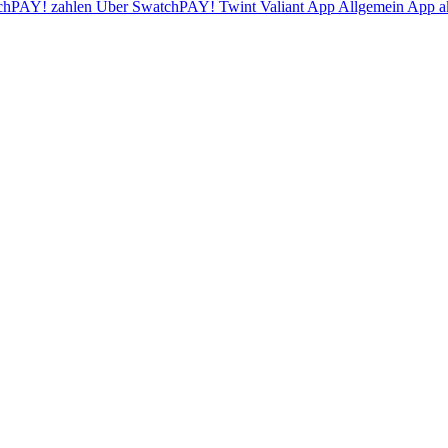
chPAY! zahlen
Über SwatchPAY!
Twint
Valiant App
Allgemein
App ak