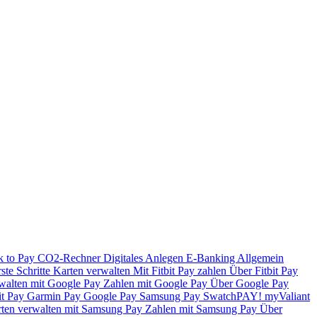
k to Pay
CO2-Rechner
Digitales Anlegen
E-Banking
Allgemein
ste Schritte
Karten verwalten
Mit Fitbit Pay zahlen
Über Fitbit Pay
walten mit Google Pay
Zahlen mit Google Pay
Über Google Pay
it Pay
Garmin Pay
Google Pay
Samsung Pay
SwatchPAY!
myValiant
ten verwalten mit Samsung Pay
Zahlen mit Samsung Pay
Über