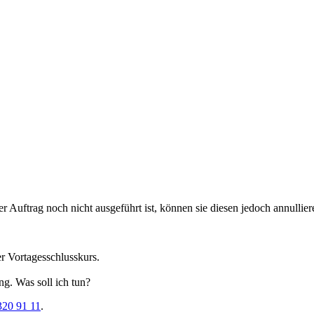
r Auftrag noch nicht ausgeführt ist, können sie diesen jedoch annulli
er Vortagesschlusskurs.
ng. Was soll ich tun?
320 91 11
.