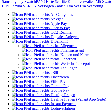
Samsung Pay
SwatchPAY!
Erste Schritte
Karten verwalten
Mit Swat
LIBOR zum SARON
Vorsorgen
Zahlen
Lila Set
Lila Set Young
All Categories
Anlegen
Apple Pay
Click to Pay
CO2-Rechner
Digitales Anlegen
E-Banking
Allgemein
Finanzassistent
Konten und Karten
Sicherheit
Wertschriftendepot
Zahlungen
eBill
Finanzieren
Fitbit Pay
Garmin Pay
Google Pay
Häufige Fragen
Häufige Fragen (Valiant App-Seite)
Instant Payment
Loginverfahren