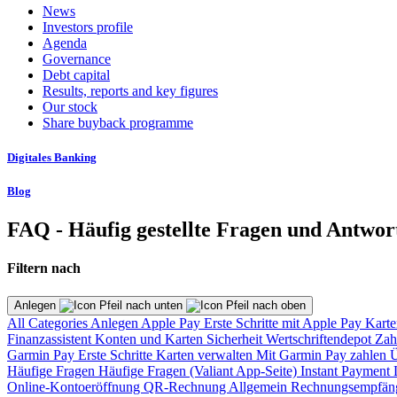
News
Investors profile
Agenda
Governance
Debt capital
Results, reports and key figures
Our stock
Share buyback programme
Digitales Banking
Blog
FAQ - Häufig gestellte Fragen und Antwor
Filtern nach
Anlegen
All Categories
Anlegen
Apple Pay
Erste Schritte mit Apple Pay
Karte
Finanzassistent
Konten und Karten
Sicherheit
Wertschriftendepot
Zah
Garmin Pay
Erste Schritte
Karten verwalten
Mit Garmin Pay zahlen
Ü
Häufige Fragen
Häufige Fragen (Valiant App-Seite)
Instant Payment
Online-Kontoeröffnung
QR-Rechnung
Allgemein
Rechnungsempfän