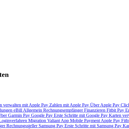
ten
n verwalten mit Apple Pay
Zahlen mit Apple Pay
Über Apple Pay
Clic
lungen
eBill
Allgemein
Rechnungsempfänger
Finanzieren
Fitbit Pay
Er
ber Garmin Pay
Google Pay
Erste Schritte mit Google Pay
Karten ver
Loginverfahren
Migration Valiant App
Mobile Payment
Apple Pay
Fitb
ger
Rechnungssteller
Samsung Pay
Erste Schritte mit Samsung Pay
Kar