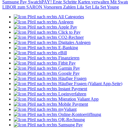
Samsung Pay
SwatchPAY!
Erste Schritte
Karten verwalten
Mit Swat
LIBOR zum SARON
Vorsorgen
Zahlen
Lila Set
Lila Set Young
All Categories
Anlegen
Apple Pay
Click to Pay
CO2-Rechner
Digitales Anlegen
E-Banking
eBill
Finanzieren
Fitbit Pay
Garmin Pay
Google Pay
Häufige Fragen
Häufige Fragen (Valiant App-Seite)
Instant Payment
Loginverfahren
Migration Valiant App
Mobile Payment
myValiant
Online-Kontoeröffnung
QR-Rechnung
Samsung Pay