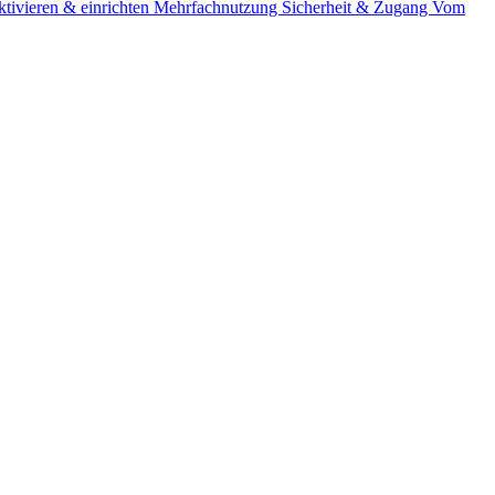
tivieren & einrichten
Mehrfachnutzung
Sicherheit & Zugang
Vom