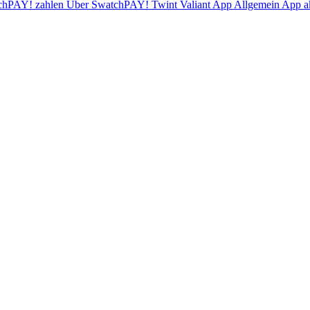
chPAY! zahlen
Über SwatchPAY!
Twint
Valiant App
Allgemein
App ak