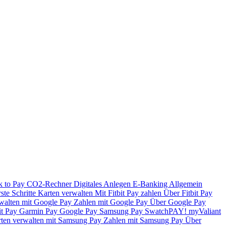
k to Pay
CO2-Rechner
Digitales Anlegen
E-Banking
Allgemein
ste Schritte
Karten verwalten
Mit Fitbit Pay zahlen
Über Fitbit Pay
walten mit Google Pay
Zahlen mit Google Pay
Über Google Pay
it Pay
Garmin Pay
Google Pay
Samsung Pay
SwatchPAY!
myValiant
ten verwalten mit Samsung Pay
Zahlen mit Samsung Pay
Über