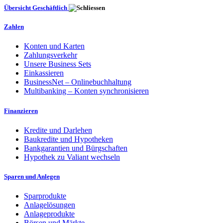
Übersicht Geschäftlich
Zahlen
Konten und Karten
Zahlungsverkehr
Unsere Business Sets
Einkassieren
BusinessNet – Onlinebuchhaltung
Multibanking – Konten synchronisieren
Finanzieren
Kredite und Darlehen
Baukredite und Hypotheken
Bankgarantien und Bürgschaften
Hypothek zu Valiant wechseln
Sparen und Anlegen
Sparprodukte
Anlagelösungen
Anlageprodukte
Börsen und Märkte