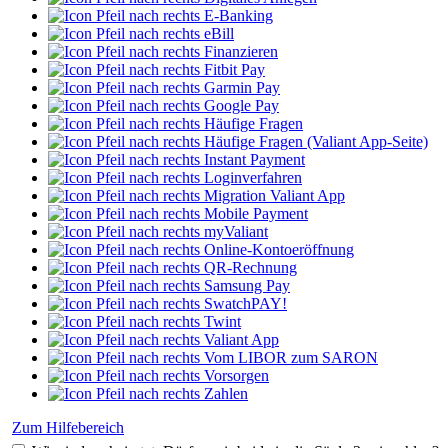
E-Banking
eBill
Finanzieren
Fitbit Pay
Garmin Pay
Google Pay
Häufige Fragen
Häufige Fragen (Valiant App-Seite)
Instant Payment
Loginverfahren
Migration Valiant App
Mobile Payment
myValiant
Online-Kontoeröffnung
QR-Rechnung
Samsung Pay
SwatchPAY!
Twint
Valiant App
Vom LIBOR zum SARON
Vorsorgen
Zahlen
Zum Hilfebereich