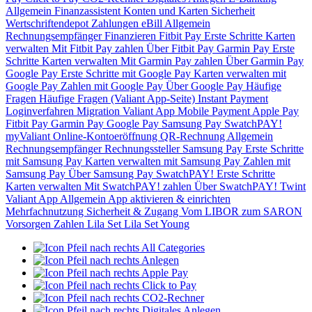
Allgemein
Finanzassistent
Konten und Karten
Sicherheit
Wertschriftendepot
Zahlungen
eBill
Allgemein
Rechnungsempfänger
Finanzieren
Fitbit Pay
Erste Schritte
Karten
verwalten
Mit Fitbit Pay zahlen
Über Fitbit Pay
Garmin Pay
Erste
Schritte
Karten verwalten
Mit Garmin Pay zahlen
Über Garmin Pay
Google Pay
Erste Schritte mit Google Pay
Karten verwalten mit
Google Pay
Zahlen mit Google Pay
Über Google Pay
Häufige
Fragen
Häufige Fragen (Valiant App-Seite)
Instant Payment
Loginverfahren
Migration Valiant App
Mobile Payment
Apple Pay
Fitbit Pay
Garmin Pay
Google Pay
Samsung Pay
SwatchPAY!
myValiant
Online-Kontoeröffnung
QR-Rechnung
Allgemein
Rechnungsempfänger
Rechnungssteller
Samsung Pay
Erste Schritte
mit Samsung Pay
Karten verwalten mit Samsung Pay
Zahlen mit
Samsung Pay
Über Samsung Pay
SwatchPAY!
Erste Schritte
Karten verwalten
Mit SwatchPAY! zahlen
Über SwatchPAY!
Twint
Valiant App
Allgemein
App aktivieren & einrichten
Mehrfachnutzung
Sicherheit & Zugang
Vom LIBOR zum SARON
Vorsorgen
Zahlen
Lila Set
Lila Set Young
All Categories
Anlegen
Apple Pay
Click to Pay
CO2-Rechner
Digitales Anlegen