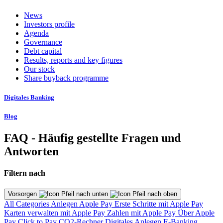
News
Investors profile
Agenda
Governance
Debt capital
Results, reports and key figures
Our stock
Share buyback programme
Digitales Banking
Blog
FAQ - Häufig gestellte Fragen und
Antworten
Filtern nach
Vorsorgen
All Categories
Anlegen
Apple Pay
Erste Schritte mit Apple Pay
Karten verwalten mit Apple Pay
Zahlen mit Apple Pay
Über Apple
Pay
Click to Pay
CO2-Rechner
Digitales Anlegen
E-Banking