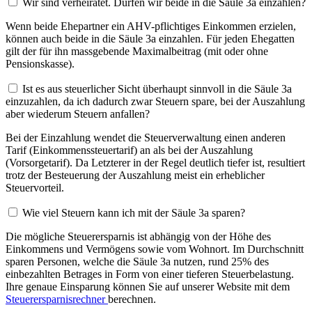
Wir sind verheiratet. Dürfen wir beide in die Säule 3a einzahlen?
Wenn beide Ehepartner ein AHV-pflichtiges Einkommen erzielen,
können auch beide in die Säule 3a einzahlen. Für jeden Ehegatten
gilt der für ihn massgebende Maximalbeitrag (mit oder ohne
Pensionskasse).
Ist es aus steuerlicher Sicht überhaupt sinnvoll in die Säule 3a
einzuzahlen, da ich dadurch zwar Steuern spare, bei der Auszahlung
aber wiederum Steuern anfallen?
Bei der Einzahlung wendet die Steuerverwaltung einen anderen
Tarif (Einkommenssteuertarif) an als bei der Auszahlung
(Vorsorgetarif). Da Letzterer in der Regel deutlich tiefer ist, resultiert
trotz der Besteuerung der Auszahlung meist ein erheblicher
Steuervorteil.
Wie viel Steuern kann ich mit der Säule 3a sparen?
Die mögliche Steuerersparnis ist abhängig von der Höhe des
Einkommens und Vermögens sowie vom Wohnort. Im Durchschnitt
sparen Personen, welche die Säule 3a nutzen, rund 25% des
einbezahlten Betrages in Form von einer tieferen Steuerbelastung.
Ihre genaue Einsparung können Sie auf unserer Website mit dem
Steuerersparnisrechner
berechnen.