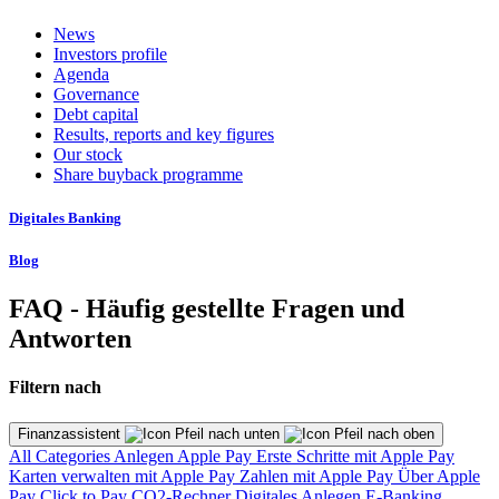
News
Investors profile
Agenda
Governance
Debt capital
Results, reports and key figures
Our stock
Share buyback programme
Digitales Banking
Blog
FAQ - Häufig gestellte Fragen und
Antworten
Filtern nach
Finanzassistent
All Categories
Anlegen
Apple Pay
Erste Schritte mit Apple Pay
Karten verwalten mit Apple Pay
Zahlen mit Apple Pay
Über Apple
Pay
Click to Pay
CO2-Rechner
Digitales Anlegen
E-Banking