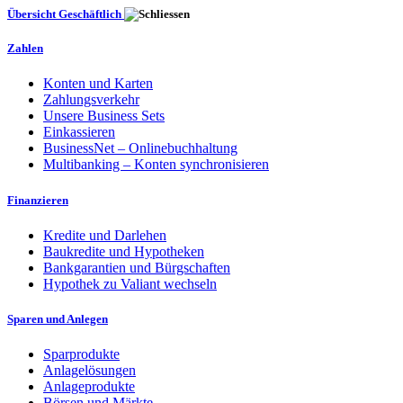
Übersicht Geschäftlich
Zahlen
Konten und Karten
Zahlungsverkehr
Unsere Business Sets
Einkassieren
BusinessNet – Onlinebuchhaltung
Multibanking – Konten synchronisieren
Finanzieren
Kredite und Darlehen
Baukredite und Hypotheken
Bankgarantien und Bürgschaften
Hypothek zu Valiant wechseln
Sparen und Anlegen
Sparprodukte
Anlagelösungen
Anlageprodukte
Börsen und Märkte