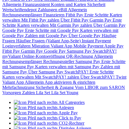
Allgemein
Finanzassistent
Konten und Karten
Sicherheit
Wertschriftendepot
Zahlungen
eBill
Allgemein
Rechnungsempfänger
Finanzieren
Fitbit Pay
Erste Schritte
Karten
verwalten
Mit Fitbit Pay zahlen
Über Fitbit Pay
Garmin Pay
Erste
Schritte
Karten verwalten
Mit Garmin Pay zahlen
Über Garmin Pay
Google Pay
Erste Schritte mit Google Pay
Karten verwalten mit
Google Pay
Zahlen mit Google Pay
Über Google Pay
Häufige
Fragen
Häufige Fragen (Valiant App-Seite)
Instant Payment
Loginverfahren
Migration Valiant App
Mobile Payment
Apple Pay
Fitbit Pay
Garmin Pay
Google Pay
Samsung Pay
SwatchPAY!
myValiant
Online-Kontoeröffnung
QR-Rechnung
Allgemein
Rechnungsempfänger
Rechnungssteller
Samsung Pay
Erste Schritte
mit Samsung Pay
Karten verwalten mit Samsung Pay
Zahlen mit
Samsung Pay
Über Samsung Pay
SwatchPAY!
Erste Schritte
Karten verwalten
Mit SwatchPAY! zahlen
Über SwatchPAY!
Twint
Valiant App
Allgemein
App aktivieren & einrichten
Mehrfachnutzung
Sicherheit & Zugang
Vom LIBOR zum SARON
Vorsorgen
Zahlen
Lila Set
Lila Set Young
All Categories
Anlegen
Apple Pay
Click to Pay
CO2-Rechner
Digitales Anlegen