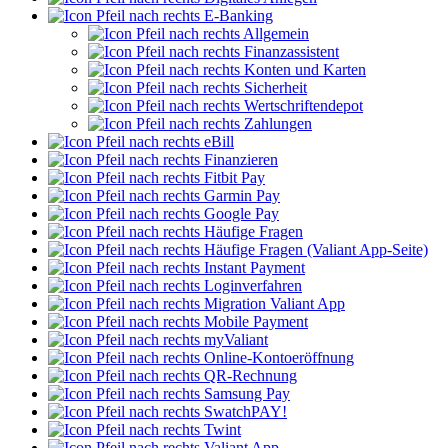
E-Banking
Allgemein
Finanzassistent
Konten und Karten
Sicherheit
Wertschriftendepot
Zahlungen
eBill
Finanzieren
Fitbit Pay
Garmin Pay
Google Pay
Häufige Fragen
Häufige Fragen (Valiant App-Seite)
Instant Payment
Loginverfahren
Migration Valiant App
Mobile Payment
myValiant
Online-Kontoeröffnung
QR-Rechnung
Samsung Pay
SwatchPAY!
Twint
Valiant App