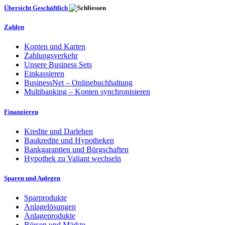
Übersicht Geschäftlich
Zahlen
Konten und Karten
Zahlungsverkehr
Unsere Business Sets
Einkassieren
BusinessNet – Onlinebuchhaltung
Multibanking – Konten synchronisieren
Finanzieren
Kredite und Darlehen
Baukredite und Hypotheken
Bankgarantien und Bürgschaften
Hypothek zu Valiant wechseln
Sparen und Anlegen
Sparprodukte
Anlagelösungen
Anlageprodukte
Börsen und Märkte