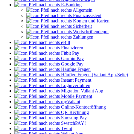
E-Banking
Allgemein
Finanzassistent
Konten und Karten
Sicherheit
Wertschriftendepot
Zahlungen
eBill
Finanzieren
Fitbit Pay
Garmin Pay
Google Pay
Häufige Fragen
Häufige Fragen (Valiant App-Seite)
Instant Payment
Loginverfahren
Migration Valiant App
Mobile Payment
myValiant
Online-Kontoeröffnung
QR-Rechnung
Samsung Pay
SwatchPAY!
Twint
Valiant App