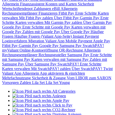
Allgemein
Finanzassistent
Konten und Karten
Sicherheit
Wertschriftendepot
Zahlungen
eBill
Allgemein
Rechnungsempfänger
Finanzieren
Fitbit Pay
Erste Schritte
Karten
verwalten
Mit Fitbit Pay zahlen
Über Fitbit Pay
Garmin Pay
Erste
Schritte
Karten verwalten
Mit Garmin Pay zahlen
Über Garmin Pay
Google Pay
Erste Schritte mit Google Pay
Karten verwalten mit
Google Pay
Zahlen mit Google Pay
Über Google Pay
Häufige
Fragen
Häufige Fragen (Valiant App-Seite)
Instant Payment
Loginverfahren
Migration Valiant App
Mobile Payment
Apple Pay
Fitbit Pay
Garmin Pay
Google Pay
Samsung Pay
SwatchPAY!
myValiant
Online-Kontoeröffnung
QR-Rechnung
Allgemein
Rechnungsempfänger
Rechnungssteller
Samsung Pay
Erste Schritte
mit Samsung Pay
Karten verwalten mit Samsung Pay
Zahlen mit
Samsung Pay
Über Samsung Pay
SwatchPAY!
Erste Schritte
Karten verwalten
Mit SwatchPAY! zahlen
Über SwatchPAY!
Twint
Valiant App
Allgemein
App aktivieren & einrichten
Mehrfachnutzung
Sicherheit & Zugang
Vom LIBOR zum SARON
Vorsorgen
Zahlen
Lila Set
Lila Set Young
All Categories
Anlegen
Apple Pay
Click to Pay
CO2-Rechner
Digitales Anlegen