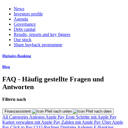
News
Investors profile
Agenda
Governance
Debt capital
Results, reports and key figures
Our stock
Share buyback programme
Digitales Banking
Blog
FAQ - Häufig gestellte Fragen und
Antworten
Filtern nach
Finanzassistent
All Categories
Anlegen
Apple Pay
Erste Schritte mit Apple Pay
Karten verwalten mit Apple Pay
Zahlen mit Apple Pay
Über Apple
Pay
Click to Pay
CO2-Rechner
Digitales Anlegen
E-Banking