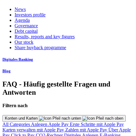
News
Investors profile
Agenda
Governance
Debt capital
Results, reports and key figures
Our stock
Share buyback programme
Digitales Banking
Blog
FAQ - Häufig gestellte Fragen und
Antworten
Filtern nach
Konten und Karten
All Categories
Anlegen
Apple Pay
Erste Schritte mit Apple Pay
Karten verwalten mit Apple Pay
Zahlen mit Apple Pay
Über Apple
Pay
Click to Pay
CO2-Rechner
Digitales Anlegen
E-Banking