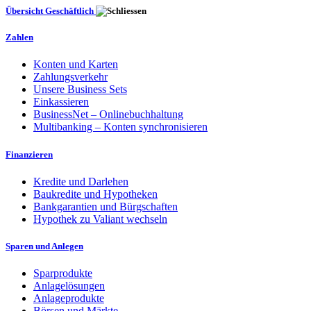
Übersicht Geschäftlich
Zahlen
Konten und Karten
Zahlungsverkehr
Unsere Business Sets
Einkassieren
BusinessNet – Onlinebuchhaltung
Multibanking – Konten synchronisieren
Finanzieren
Kredite und Darlehen
Baukredite und Hypotheken
Bankgarantien und Bürgschaften
Hypothek zu Valiant wechseln
Sparen und Anlegen
Sparprodukte
Anlagelösungen
Anlageprodukte
Börsen und Märkte