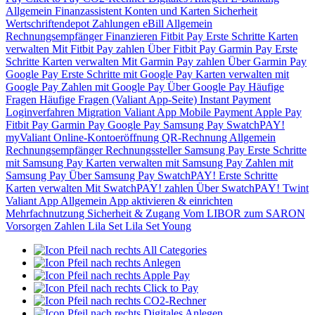
Allgemein
Finanzassistent
Konten und Karten
Sicherheit
Wertschriftendepot
Zahlungen
eBill
Allgemein
Rechnungsempfänger
Finanzieren
Fitbit Pay
Erste Schritte
Karten
verwalten
Mit Fitbit Pay zahlen
Über Fitbit Pay
Garmin Pay
Erste
Schritte
Karten verwalten
Mit Garmin Pay zahlen
Über Garmin Pay
Google Pay
Erste Schritte mit Google Pay
Karten verwalten mit
Google Pay
Zahlen mit Google Pay
Über Google Pay
Häufige
Fragen
Häufige Fragen (Valiant App-Seite)
Instant Payment
Loginverfahren
Migration Valiant App
Mobile Payment
Apple Pay
Fitbit Pay
Garmin Pay
Google Pay
Samsung Pay
SwatchPAY!
myValiant
Online-Kontoeröffnung
QR-Rechnung
Allgemein
Rechnungsempfänger
Rechnungssteller
Samsung Pay
Erste Schritte
mit Samsung Pay
Karten verwalten mit Samsung Pay
Zahlen mit
Samsung Pay
Über Samsung Pay
SwatchPAY!
Erste Schritte
Karten verwalten
Mit SwatchPAY! zahlen
Über SwatchPAY!
Twint
Valiant App
Allgemein
App aktivieren & einrichten
Mehrfachnutzung
Sicherheit & Zugang
Vom LIBOR zum SARON
Vorsorgen
Zahlen
Lila Set
Lila Set Young
All Categories
Anlegen
Apple Pay
Click to Pay
CO2-Rechner
Digitales Anlegen