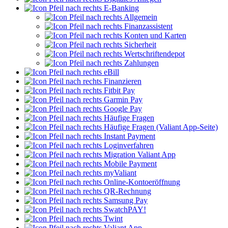
E-Banking
Allgemein
Finanzassistent
Konten und Karten
Sicherheit
Wertschriftendepot
Zahlungen
eBill
Finanzieren
Fitbit Pay
Garmin Pay
Google Pay
Häufige Fragen
Häufige Fragen (Valiant App-Seite)
Instant Payment
Loginverfahren
Migration Valiant App
Mobile Payment
myValiant
Online-Kontoeröffnung
QR-Rechnung
Samsung Pay
SwatchPAY!
Twint
Valiant App