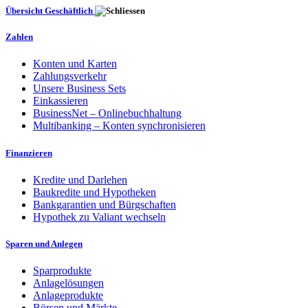
Übersicht Geschäftlich
Zahlen
Konten und Karten
Zahlungsverkehr
Unsere Business Sets
Einkassieren
BusinessNet – Onlinebuchhaltung
Multibanking – Konten synchronisieren
Finanzieren
Kredite und Darlehen
Baukredite und Hypotheken
Bankgarantien und Bürgschaften
Hypothek zu Valiant wechseln
Sparen und Anlegen
Sparprodukte
Anlagelösungen
Anlageprodukte
Börsen und Märkte