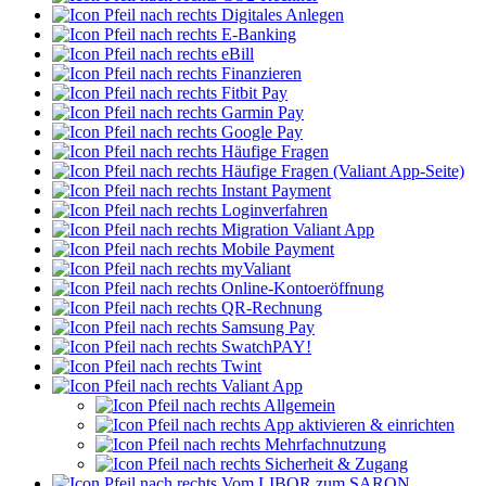
Digitales Anlegen
E-Banking
eBill
Finanzieren
Fitbit Pay
Garmin Pay
Google Pay
Häufige Fragen
Häufige Fragen (Valiant App-Seite)
Instant Payment
Loginverfahren
Migration Valiant App
Mobile Payment
myValiant
Online-Kontoeröffnung
QR-Rechnung
Samsung Pay
SwatchPAY!
Twint
Valiant App
Allgemein
App aktivieren & einrichten
Mehrfachnutzung
Sicherheit & Zugang
Vom LIBOR zum SARON