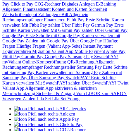
Pay
Click to Pay
CO2-Rechner
Digitales Anlegen
E-Banking
Allgemein
Finanzassistent
Konten und Karten
Sicherheit
Wertschriftendepot
Zahlungen
eBill
Allgemein
Rechnungsempfänger
Finanzieren
Fitbit Pay
Erste Schritte
Karten
verwalten
Mit Fitbit Pay zahlen
Über Fitbit Pay
Garmin Pay
Erste
Schritte
Karten verwalten
Mit Garmin Pay zahlen
Über Garmin Pay
Google Pay
Erste Schritte mit Google Pay
Karten verwalten mit
Google Pay
Zahlen mit Google Pay
Über Google Pay
Häufige
Fragen
Häufige Fragen (Valiant App-Seite)
Instant Payment
Loginverfahren
Migration Valiant App
Mobile Payment
Apple Pay
Fitbit Pay
Garmin Pay
Google Pay
Samsung Pay
SwatchPAY!
myValiant
Online-Kontoeröffnung
QR-Rechnung
Allgemein
Rechnungsempfänger
Rechnungssteller
Samsung Pay
Erste Schritte
mit Samsung Pay
Karten verwalten mit Samsung Pay
Zahlen mit
Samsung Pay
Über Samsung Pay
SwatchPAY!
Erste Schritte
Karten verwalten
Mit SwatchPAY! zahlen
Über SwatchPAY!
Twint
Valiant App
Allgemein
App aktivieren & einrichten
Mehrfachnutzung
Sicherheit & Zugang
Vom LIBOR zum SARON
Vorsorgen
Zahlen
Lila Set
Lila Set Young
All Categories
Anlegen
Apple Pay
Click to Pay
CO2-Rechner