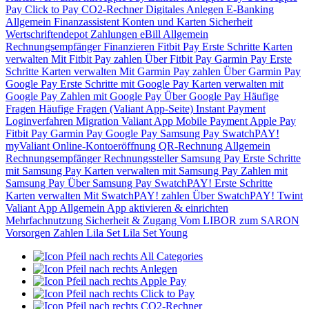
Pay
Click to Pay
CO2-Rechner
Digitales Anlegen
E-Banking
Allgemein
Finanzassistent
Konten und Karten
Sicherheit
Wertschriftendepot
Zahlungen
eBill
Allgemein
Rechnungsempfänger
Finanzieren
Fitbit Pay
Erste Schritte
Karten
verwalten
Mit Fitbit Pay zahlen
Über Fitbit Pay
Garmin Pay
Erste
Schritte
Karten verwalten
Mit Garmin Pay zahlen
Über Garmin Pay
Google Pay
Erste Schritte mit Google Pay
Karten verwalten mit
Google Pay
Zahlen mit Google Pay
Über Google Pay
Häufige
Fragen
Häufige Fragen (Valiant App-Seite)
Instant Payment
Loginverfahren
Migration Valiant App
Mobile Payment
Apple Pay
Fitbit Pay
Garmin Pay
Google Pay
Samsung Pay
SwatchPAY!
myValiant
Online-Kontoeröffnung
QR-Rechnung
Allgemein
Rechnungsempfänger
Rechnungssteller
Samsung Pay
Erste Schritte
mit Samsung Pay
Karten verwalten mit Samsung Pay
Zahlen mit
Samsung Pay
Über Samsung Pay
SwatchPAY!
Erste Schritte
Karten verwalten
Mit SwatchPAY! zahlen
Über SwatchPAY!
Twint
Valiant App
Allgemein
App aktivieren & einrichten
Mehrfachnutzung
Sicherheit & Zugang
Vom LIBOR zum SARON
Vorsorgen
Zahlen
Lila Set
Lila Set Young
All Categories
Anlegen
Apple Pay
Click to Pay
CO2-Rechner