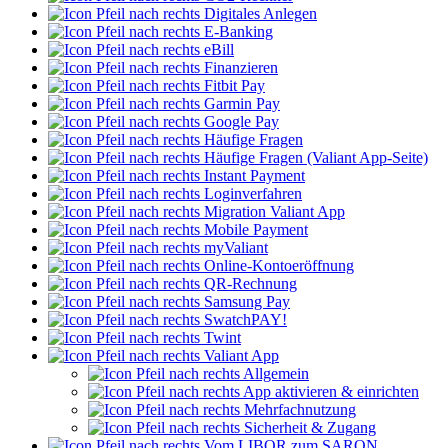
Digitales Anlegen
E-Banking
eBill
Finanzieren
Fitbit Pay
Garmin Pay
Google Pay
Häufige Fragen
Häufige Fragen (Valiant App-Seite)
Instant Payment
Loginverfahren
Migration Valiant App
Mobile Payment
myValiant
Online-Kontoeröffnung
QR-Rechnung
Samsung Pay
SwatchPAY!
Twint
Valiant App
Allgemein
App aktivieren & einrichten
Mehrfachnutzung
Sicherheit & Zugang
Vom LIBOR zum SARON