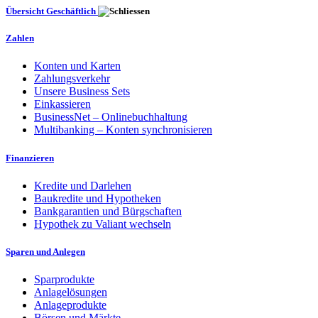
Übersicht Geschäftlich
Zahlen
Konten und Karten
Zahlungsverkehr
Unsere Business Sets
Einkassieren
BusinessNet – Onlinebuchhaltung
Multibanking – Konten synchronisieren
Finanzieren
Kredite und Darlehen
Baukredite und Hypotheken
Bankgarantien und Bürgschaften
Hypothek zu Valiant wechseln
Sparen und Anlegen
Sparprodukte
Anlagelösungen
Anlageprodukte
Börsen und Märkte