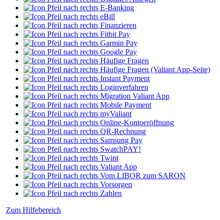
E-Banking
eBill
Finanzieren
Fitbit Pay
Garmin Pay
Google Pay
Häufige Fragen
Häufige Fragen (Valiant App-Seite)
Instant Payment
Loginverfahren
Migration Valiant App
Mobile Payment
myValiant
Online-Kontoeröffnung
QR-Rechnung
Samsung Pay
SwatchPAY!
Twint
Valiant App
Vom LIBOR zum SARON
Vorsorgen
Zahlen
Zum Hilfebereich