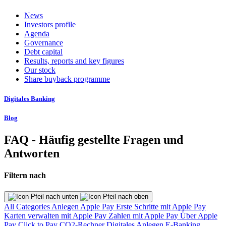
News
Investors profile
Agenda
Governance
Debt capital
Results, reports and key figures
Our stock
Share buyback programme
Digitales Banking
Blog
FAQ - Häufig gestellte Fragen und
Antworten
Filtern nach
All Categories
Anlegen
Apple Pay
Erste Schritte mit Apple Pay
Karten verwalten mit Apple Pay
Zahlen mit Apple Pay
Über Apple
Pay
Click to Pay
CO2-Rechner
Digitales Anlegen
E-Banking