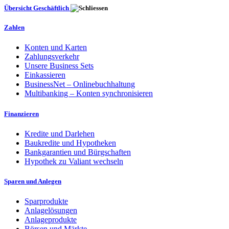
Übersicht Geschäftlich
Zahlen
Konten und Karten
Zahlungsverkehr
Unsere Business Sets
Einkassieren
BusinessNet – Onlinebuchhaltung
Multibanking – Konten synchronisieren
Finanzieren
Kredite und Darlehen
Baukredite und Hypotheken
Bankgarantien und Bürgschaften
Hypothek zu Valiant wechseln
Sparen und Anlegen
Sparprodukte
Anlagelösungen
Anlageprodukte
Börsen und Märkte