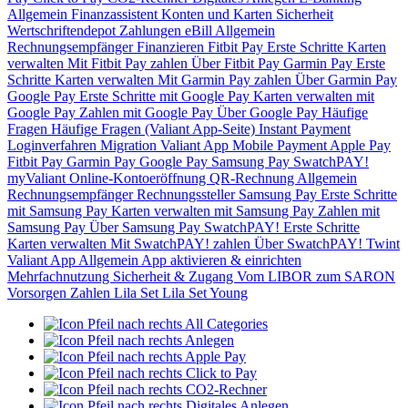
Allgemein
Finanzassistent
Konten und Karten
Sicherheit
Wertschriftendepot
Zahlungen
eBill
Allgemein
Rechnungsempfänger
Finanzieren
Fitbit Pay
Erste Schritte
Karten
verwalten
Mit Fitbit Pay zahlen
Über Fitbit Pay
Garmin Pay
Erste
Schritte
Karten verwalten
Mit Garmin Pay zahlen
Über Garmin Pay
Google Pay
Erste Schritte mit Google Pay
Karten verwalten mit
Google Pay
Zahlen mit Google Pay
Über Google Pay
Häufige
Fragen
Häufige Fragen (Valiant App-Seite)
Instant Payment
Loginverfahren
Migration Valiant App
Mobile Payment
Apple Pay
Fitbit Pay
Garmin Pay
Google Pay
Samsung Pay
SwatchPAY!
myValiant
Online-Kontoeröffnung
QR-Rechnung
Allgemein
Rechnungsempfänger
Rechnungssteller
Samsung Pay
Erste Schritte
mit Samsung Pay
Karten verwalten mit Samsung Pay
Zahlen mit
Samsung Pay
Über Samsung Pay
SwatchPAY!
Erste Schritte
Karten verwalten
Mit SwatchPAY! zahlen
Über SwatchPAY!
Twint
Valiant App
Allgemein
App aktivieren & einrichten
Mehrfachnutzung
Sicherheit & Zugang
Vom LIBOR zum SARON
Vorsorgen
Zahlen
Lila Set
Lila Set Young
All Categories
Anlegen
Apple Pay
Click to Pay
CO2-Rechner
Digitales Anlegen