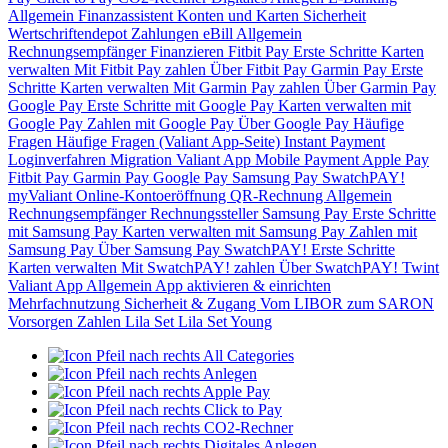
Allgemein
Finanzassistent
Konten und Karten
Sicherheit
Wertschriftendepot
Zahlungen
eBill
Allgemein
Rechnungsempfänger
Finanzieren
Fitbit Pay
Erste Schritte
Karten
verwalten
Mit Fitbit Pay zahlen
Über Fitbit Pay
Garmin Pay
Erste
Schritte
Karten verwalten
Mit Garmin Pay zahlen
Über Garmin Pay
Google Pay
Erste Schritte mit Google Pay
Karten verwalten mit
Google Pay
Zahlen mit Google Pay
Über Google Pay
Häufige
Fragen
Häufige Fragen (Valiant App-Seite)
Instant Payment
Loginverfahren
Migration Valiant App
Mobile Payment
Apple Pay
Fitbit Pay
Garmin Pay
Google Pay
Samsung Pay
SwatchPAY!
myValiant
Online-Kontoeröffnung
QR-Rechnung
Allgemein
Rechnungsempfänger
Rechnungssteller
Samsung Pay
Erste Schritte
mit Samsung Pay
Karten verwalten mit Samsung Pay
Zahlen mit
Samsung Pay
Über Samsung Pay
SwatchPAY!
Erste Schritte
Karten verwalten
Mit SwatchPAY! zahlen
Über SwatchPAY!
Twint
Valiant App
Allgemein
App aktivieren & einrichten
Mehrfachnutzung
Sicherheit & Zugang
Vom LIBOR zum SARON
Vorsorgen
Zahlen
Lila Set
Lila Set Young
All Categories
Anlegen
Apple Pay
Click to Pay
CO2-Rechner
Digitales Anlegen