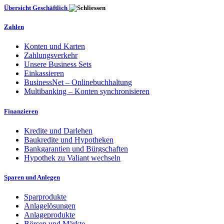
Übersicht Geschäftlich
Zahlen
Konten und Karten
Zahlungsverkehr
Unsere Business Sets
Einkassieren
BusinessNet – Onlinebuchhaltung
Multibanking – Konten synchronisieren
Finanzieren
Kredite und Darlehen
Baukredite und Hypotheken
Bankgarantien und Bürgschaften
Hypothek zu Valiant wechseln
Sparen und Anlegen
Sparprodukte
Anlagelösungen
Anlageprodukte
Börsen und Märkte