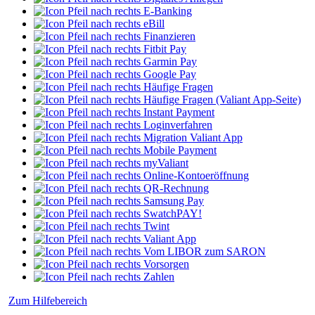
E-Banking
eBill
Finanzieren
Fitbit Pay
Garmin Pay
Google Pay
Häufige Fragen
Häufige Fragen (Valiant App-Seite)
Instant Payment
Loginverfahren
Migration Valiant App
Mobile Payment
myValiant
Online-Kontoeröffnung
QR-Rechnung
Samsung Pay
SwatchPAY!
Twint
Valiant App
Vom LIBOR zum SARON
Vorsorgen
Zahlen
Zum Hilfebereich