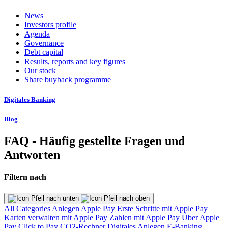
News
Investors profile
Agenda
Governance
Debt capital
Results, reports and key figures
Our stock
Share buyback programme
Digitales Banking
Blog
FAQ - Häufig gestellte Fragen und
Antworten
Filtern nach
All Categories
Anlegen
Apple Pay
Erste Schritte mit Apple Pay
Karten verwalten mit Apple Pay
Zahlen mit Apple Pay
Über Apple
Pay
Click to Pay
CO2-Rechner
Digitales Anlegen
E-Banking