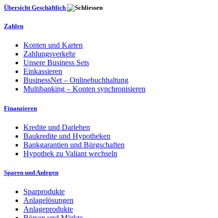
Übersicht Geschäftlich
Zahlen
Konten und Karten
Zahlungsverkehr
Unsere Business Sets
Einkassieren
BusinessNet – Onlinebuchhaltung
Multibanking – Konten synchronisieren
Finanzieren
Kredite und Darlehen
Baukredite und Hypotheken
Bankgarantien und Bürgschaften
Hypothek zu Valiant wechseln
Sparen und Anlegen
Sparprodukte
Anlagelösungen
Anlageprodukte
Börsen und Märkte