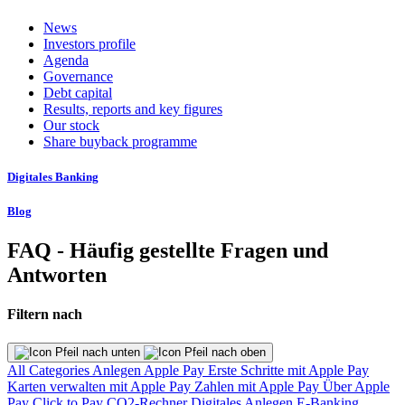
News
Investors profile
Agenda
Governance
Debt capital
Results, reports and key figures
Our stock
Share buyback programme
Digitales Banking
Blog
FAQ - Häufig gestellte Fragen und
Antworten
Filtern nach
All Categories
Anlegen
Apple Pay
Erste Schritte mit Apple Pay
Karten verwalten mit Apple Pay
Zahlen mit Apple Pay
Über Apple
Pay
Click to Pay
CO2-Rechner
Digitales Anlegen
E-Banking