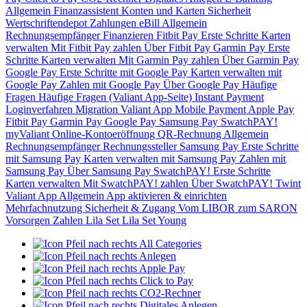
Allgemein
Finanzassistent
Konten und Karten
Sicherheit
Wertschriftendepot
Zahlungen
eBill
Allgemein
Rechnungsempfänger
Finanzieren
Fitbit Pay
Erste Schritte
Karten
verwalten
Mit Fitbit Pay zahlen
Über Fitbit Pay
Garmin Pay
Erste
Schritte
Karten verwalten
Mit Garmin Pay zahlen
Über Garmin Pay
Google Pay
Erste Schritte mit Google Pay
Karten verwalten mit
Google Pay
Zahlen mit Google Pay
Über Google Pay
Häufige
Fragen
Häufige Fragen (Valiant App-Seite)
Instant Payment
Loginverfahren
Migration Valiant App
Mobile Payment
Apple Pay
Fitbit Pay
Garmin Pay
Google Pay
Samsung Pay
SwatchPAY!
myValiant
Online-Kontoeröffnung
QR-Rechnung
Allgemein
Rechnungsempfänger
Rechnungssteller
Samsung Pay
Erste Schritte
mit Samsung Pay
Karten verwalten mit Samsung Pay
Zahlen mit
Samsung Pay
Über Samsung Pay
SwatchPAY!
Erste Schritte
Karten verwalten
Mit SwatchPAY! zahlen
Über SwatchPAY!
Twint
Valiant App
Allgemein
App aktivieren & einrichten
Mehrfachnutzung
Sicherheit & Zugang
Vom LIBOR zum SARON
Vorsorgen
Zahlen
Lila Set
Lila Set Young
All Categories
Anlegen
Apple Pay
Click to Pay
CO2-Rechner
Digitales Anlegen