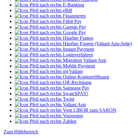
E-Banking
eBill
Finanzieren
Fitbit Pay
Garmin Pay
Google Pay
Häufige Fragen
Häufige Fragen (Valiant App-Seite)
Instant Payment
Loginverfahren
Migration Valiant App
Mobile Payment
myValiant
Online-Kontoeröffnung
QR-Rechnung
Samsung Pay
SwatchPAY!
Twint
Valiant App
Vom LIBOR zum SARON
Vorsorgen
Zahlen
Zum Hilfebereich