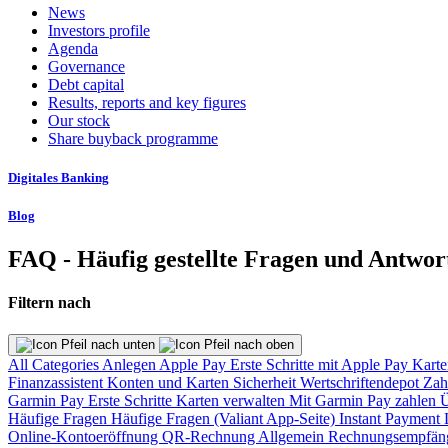
News
Investors profile
Agenda
Governance
Debt capital
Results, reports and key figures
Our stock
Share buyback programme
Digitales Banking
Blog
FAQ - Häufig gestellte Fragen und Antwor
Filtern nach
All Categories
Anlegen
Apple Pay
Erste Schritte mit Apple Pay
Karte
Finanzassistent
Konten und Karten
Sicherheit
Wertschriftendepot
Zah
Garmin Pay
Erste Schritte
Karten verwalten
Mit Garmin Pay zahlen
Ü
Häufige Fragen
Häufige Fragen (Valiant App-Seite)
Instant Payment
Online-Kontoeröffnung
QR-Rechnung
Allgemein
Rechnungsempfän