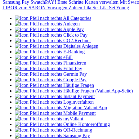
Samsung Pay
SwatchPAY!
Erste Schritte
Karten verwalten
Mit Swat
LIBOR zum SARON
Vorsorgen
Zahlen
Lila Set
Lila Set Young
All Categories
Anlegen
Apple Pay
Click to Pay
CO2-Rechner
Digitales Anlegen
E-Banking
eBill
Finanzieren
Fitbit Pay
Garmin Pay
Google Pay
Häufige Fragen
Häufige Fragen (Valiant App-Seite)
Instant Payment
Loginverfahren
Migration Valiant App
Mobile Payment
myValiant
Online-Kontoeröffnung
QR-Rechnung
Samsung Pay