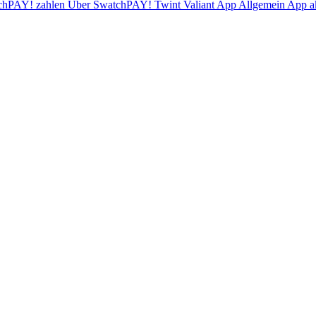
chPAY! zahlen
Über SwatchPAY!
Twint
Valiant App
Allgemein
App ak