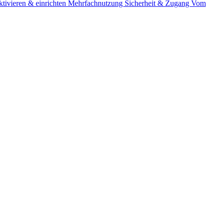
tivieren & einrichten
Mehrfachnutzung
Sicherheit & Zugang
Vom