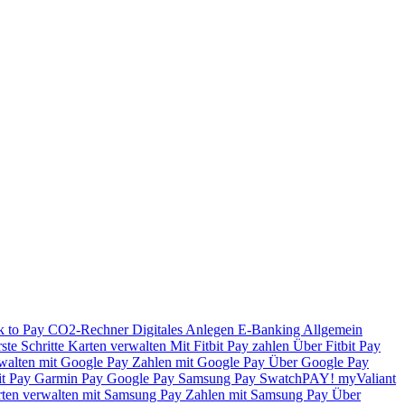
k to Pay
CO2-Rechner
Digitales Anlegen
E-Banking
Allgemein
ste Schritte
Karten verwalten
Mit Fitbit Pay zahlen
Über Fitbit Pay
walten mit Google Pay
Zahlen mit Google Pay
Über Google Pay
it Pay
Garmin Pay
Google Pay
Samsung Pay
SwatchPAY!
myValiant
ten verwalten mit Samsung Pay
Zahlen mit Samsung Pay
Über