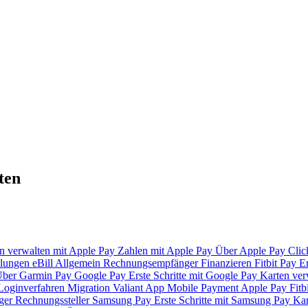
ten
n verwalten mit Apple Pay
Zahlen mit Apple Pay
Über Apple Pay
Clic
lungen
eBill
Allgemein
Rechnungsempfänger
Finanzieren
Fitbit Pay
Er
ber Garmin Pay
Google Pay
Erste Schritte mit Google Pay
Karten ver
Loginverfahren
Migration Valiant App
Mobile Payment
Apple Pay
Fitb
ger
Rechnungssteller
Samsung Pay
Erste Schritte mit Samsung Pay
Kar