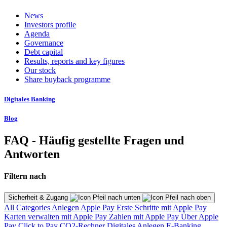
News
Investors profile
Agenda
Governance
Debt capital
Results, reports and key figures
Our stock
Share buyback programme
Digitales Banking
Blog
FAQ - Häufig gestellte Fragen und
Antworten
Filtern nach
Sicherheit & Zugang
All Categories
Anlegen
Apple Pay
Erste Schritte mit Apple Pay
Karten verwalten mit Apple Pay
Zahlen mit Apple Pay
Über Apple
Pay
Click to Pay
CO2-Rechner
Digitales Anlegen
E-Banking