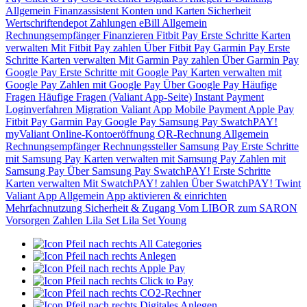
Allgemein
Finanzassistent
Konten und Karten
Sicherheit
Wertschriftendepot
Zahlungen
eBill
Allgemein
Rechnungsempfänger
Finanzieren
Fitbit Pay
Erste Schritte
Karten
verwalten
Mit Fitbit Pay zahlen
Über Fitbit Pay
Garmin Pay
Erste
Schritte
Karten verwalten
Mit Garmin Pay zahlen
Über Garmin Pay
Google Pay
Erste Schritte mit Google Pay
Karten verwalten mit
Google Pay
Zahlen mit Google Pay
Über Google Pay
Häufige
Fragen
Häufige Fragen (Valiant App-Seite)
Instant Payment
Loginverfahren
Migration Valiant App
Mobile Payment
Apple Pay
Fitbit Pay
Garmin Pay
Google Pay
Samsung Pay
SwatchPAY!
myValiant
Online-Kontoeröffnung
QR-Rechnung
Allgemein
Rechnungsempfänger
Rechnungssteller
Samsung Pay
Erste Schritte
mit Samsung Pay
Karten verwalten mit Samsung Pay
Zahlen mit
Samsung Pay
Über Samsung Pay
SwatchPAY!
Erste Schritte
Karten verwalten
Mit SwatchPAY! zahlen
Über SwatchPAY!
Twint
Valiant App
Allgemein
App aktivieren & einrichten
Mehrfachnutzung
Sicherheit & Zugang
Vom LIBOR zum SARON
Vorsorgen
Zahlen
Lila Set
Lila Set Young
All Categories
Anlegen
Apple Pay
Click to Pay
CO2-Rechner
Digitales Anlegen