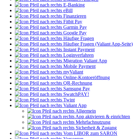
E-Banking
eBill
Finanzieren
Fitbit Pay
Garmin Pay
Google Pay
Häufige Fragen
Häufige Fragen (Valiant App-Seite)
Instant Payment
Loginverfahren
Migration Valiant App
Mobile Payment
myValiant
Online-Kontoeröffnung
QR-Rechnung
Samsung Pay
SwatchPAY!
Twint
Valiant App
Allgemein
App aktivieren & einrichten
Mehrfachnutzung
Sicherheit & Zugang
Vom LIBOR zum SARON
Vorsorgen