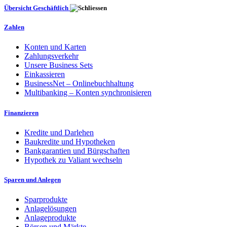
Übersicht Geschäftlich
Zahlen
Konten und Karten
Zahlungsverkehr
Unsere Business Sets
Einkassieren
BusinessNet – Onlinebuchhaltung
Multibanking – Konten synchronisieren
Finanzieren
Kredite und Darlehen
Baukredite und Hypotheken
Bankgarantien und Bürgschaften
Hypothek zu Valiant wechseln
Sparen und Anlegen
Sparprodukte
Anlagelösungen
Anlageprodukte
Börsen und Märkte