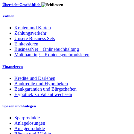
Übersicht Geschäftlich
Zahlen
Konten und Karten
Zahlungsverkehr
Unsere Business Sets
Einkassieren
BusinessNet – Onlinebuchhaltung
Multibanking – Konten synchronisieren
Finanzieren
Kredite und Darlehen
Baukredite und Hypotheken
Bankgarantien und Bürgschaften
Hypothek zu Valiant wechseln
Sparen und Anlegen
Sparprodukte
Anlagelösungen
Anlageprodukte
Börsen und Märkte