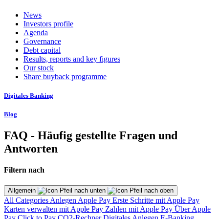
News
Investors profile
Agenda
Governance
Debt capital
Results, reports and key figures
Our stock
Share buyback programme
Digitales Banking
Blog
FAQ - Häufig gestellte Fragen und
Antworten
Filtern nach
Allgemein
All Categories
Anlegen
Apple Pay
Erste Schritte mit Apple Pay
Karten verwalten mit Apple Pay
Zahlen mit Apple Pay
Über Apple
Pay
Click to Pay
CO2-Rechner
Digitales Anlegen
E-Banking