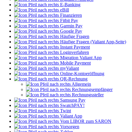
E-Banking
eBill
Finanzieren
Fitbit Pay
Garmin Pay
Google Pay
Häufige Fragen
Häufige Fragen (Valiant App-Seite)
Instant Payment
Loginverfahren
Migration Valiant App
Mobile Payment
myValiant
Online-Kontoeröffnung
QR-Rechnung
Allgemein
Rechnungsempfänger
Rechnungssteller
Samsung Pay
SwatchPAY!
Twint
Valiant App
Vom LIBOR zum SARON
Vorsorgen
Zahlen