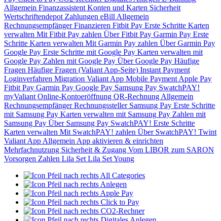
Allgemein
Finanzassistent
Konten und Karten
Sicherheit
Wertschriftendepot
Zahlungen
eBill
Allgemein
Rechnungsempfänger
Finanzieren
Fitbit Pay
Erste Schritte
Karten
verwalten
Mit Fitbit Pay zahlen
Über Fitbit Pay
Garmin Pay
Erste
Schritte
Karten verwalten
Mit Garmin Pay zahlen
Über Garmin Pay
Google Pay
Erste Schritte mit Google Pay
Karten verwalten mit
Google Pay
Zahlen mit Google Pay
Über Google Pay
Häufige
Fragen
Häufige Fragen (Valiant App-Seite)
Instant Payment
Loginverfahren
Migration Valiant App
Mobile Payment
Apple Pay
Fitbit Pay
Garmin Pay
Google Pay
Samsung Pay
SwatchPAY!
myValiant
Online-Kontoeröffnung
QR-Rechnung
Allgemein
Rechnungsempfänger
Rechnungssteller
Samsung Pay
Erste Schritte
mit Samsung Pay
Karten verwalten mit Samsung Pay
Zahlen mit
Samsung Pay
Über Samsung Pay
SwatchPAY!
Erste Schritte
Karten verwalten
Mit SwatchPAY! zahlen
Über SwatchPAY!
Twint
Valiant App
Allgemein
App aktivieren & einrichten
Mehrfachnutzung
Sicherheit & Zugang
Vom LIBOR zum SARON
Vorsorgen
Zahlen
Lila Set
Lila Set Young
All Categories
Anlegen
Apple Pay
Click to Pay
CO2-Rechner
Digitales Anlegen