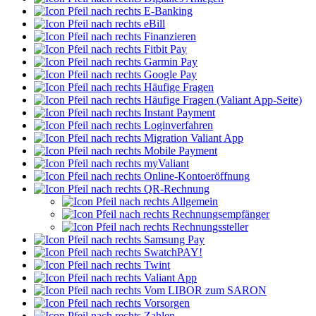
E-Banking
eBill
Finanzieren
Fitbit Pay
Garmin Pay
Google Pay
Häufige Fragen
Häufige Fragen (Valiant App-Seite)
Instant Payment
Loginverfahren
Migration Valiant App
Mobile Payment
myValiant
Online-Kontoeröffnung
QR-Rechnung
Allgemein
Rechnungsempfänger
Rechnungssteller
Samsung Pay
SwatchPAY!
Twint
Valiant App
Vom LIBOR zum SARON
Vorsorgen
Zahlen