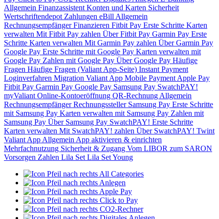
Allgemein
Finanzassistent
Konten und Karten
Sicherheit
Wertschriftendepot
Zahlungen
eBill
Allgemein
Rechnungsempfänger
Finanzieren
Fitbit Pay
Erste Schritte
Karten
verwalten
Mit Fitbit Pay zahlen
Über Fitbit Pay
Garmin Pay
Erste
Schritte
Karten verwalten
Mit Garmin Pay zahlen
Über Garmin Pay
Google Pay
Erste Schritte mit Google Pay
Karten verwalten mit
Google Pay
Zahlen mit Google Pay
Über Google Pay
Häufige
Fragen
Häufige Fragen (Valiant App-Seite)
Instant Payment
Loginverfahren
Migration Valiant App
Mobile Payment
Apple Pay
Fitbit Pay
Garmin Pay
Google Pay
Samsung Pay
SwatchPAY!
myValiant
Online-Kontoeröffnung
QR-Rechnung
Allgemein
Rechnungsempfänger
Rechnungssteller
Samsung Pay
Erste Schritte
mit Samsung Pay
Karten verwalten mit Samsung Pay
Zahlen mit
Samsung Pay
Über Samsung Pay
SwatchPAY!
Erste Schritte
Karten verwalten
Mit SwatchPAY! zahlen
Über SwatchPAY!
Twint
Valiant App
Allgemein
App aktivieren & einrichten
Mehrfachnutzung
Sicherheit & Zugang
Vom LIBOR zum SARON
Vorsorgen
Zahlen
Lila Set
Lila Set Young
All Categories
Anlegen
Apple Pay
Click to Pay
CO2-Rechner
Digitales Anlegen