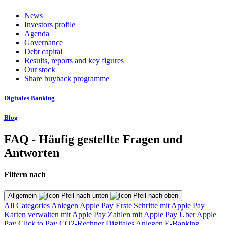
News
Investors profile
Agenda
Governance
Debt capital
Results, reports and key figures
Our stock
Share buyback programme
Digitales Banking
Blog
FAQ - Häufig gestellte Fragen und
Antworten
Filtern nach
Allgemein
All Categories
Anlegen
Apple Pay
Erste Schritte mit Apple Pay
Karten verwalten mit Apple Pay
Zahlen mit Apple Pay
Über Apple
Pay
Click to Pay
CO2-Rechner
Digitales Anlegen
E-Banking