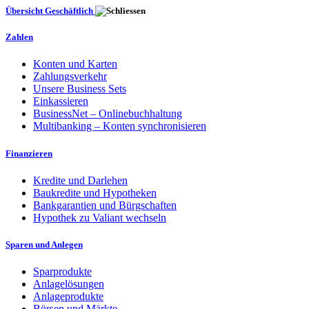
Übersicht Geschäftlich
Zahlen
Konten und Karten
Zahlungsverkehr
Unsere Business Sets
Einkassieren
BusinessNet – Onlinebuchhaltung
Multibanking – Konten synchronisieren
Finanzieren
Kredite und Darlehen
Baukredite und Hypotheken
Bankgarantien und Bürgschaften
Hypothek zu Valiant wechseln
Sparen und Anlegen
Sparprodukte
Anlagelösungen
Anlageprodukte
Börsen und Märkte