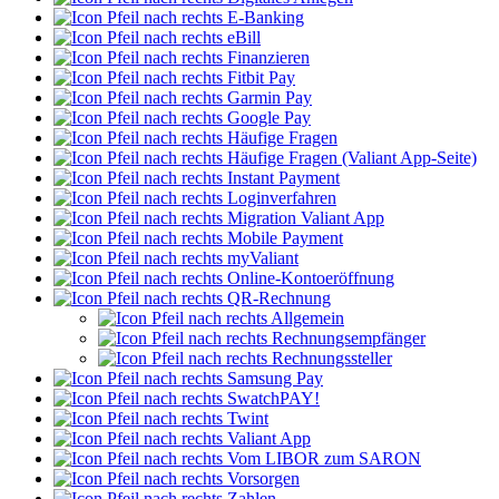
E-Banking
eBill
Finanzieren
Fitbit Pay
Garmin Pay
Google Pay
Häufige Fragen
Häufige Fragen (Valiant App-Seite)
Instant Payment
Loginverfahren
Migration Valiant App
Mobile Payment
myValiant
Online-Kontoeröffnung
QR-Rechnung
Allgemein
Rechnungsempfänger
Rechnungssteller
Samsung Pay
SwatchPAY!
Twint
Valiant App
Vom LIBOR zum SARON
Vorsorgen
Zahlen