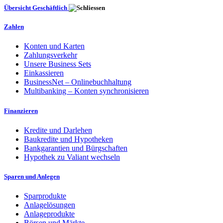
Übersicht Geschäftlich
Zahlen
Konten und Karten
Zahlungsverkehr
Unsere Business Sets
Einkassieren
BusinessNet – Onlinebuchhaltung
Multibanking – Konten synchronisieren
Finanzieren
Kredite und Darlehen
Baukredite und Hypotheken
Bankgarantien und Bürgschaften
Hypothek zu Valiant wechseln
Sparen und Anlegen
Sparprodukte
Anlagelösungen
Anlageprodukte
Börsen und Märkte