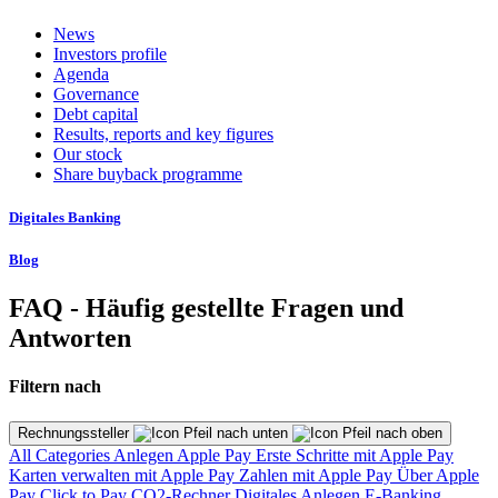
News
Investors profile
Agenda
Governance
Debt capital
Results, reports and key figures
Our stock
Share buyback programme
Digitales Banking
Blog
FAQ - Häufig gestellte Fragen und
Antworten
Filtern nach
Rechnungssteller
All Categories
Anlegen
Apple Pay
Erste Schritte mit Apple Pay
Karten verwalten mit Apple Pay
Zahlen mit Apple Pay
Über Apple
Pay
Click to Pay
CO2-Rechner
Digitales Anlegen
E-Banking