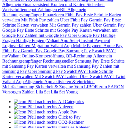
Allgemein
Finanzassistent
Konten und Karten
Sicherheit
Wertschriftendepot
Zahlungen
eBill
Allgemein
Rechnungsempfänger
Finanzieren
Fitbit Pay
Erste Schritte
Karten
verwalten
Mit Fitbit Pay zahlen
Über Fitbit Pay
Garmin Pay
Erste
Schritte
Karten verwalten
Mit Garmin Pay zahlen
Über Garmin Pay
Google Pay
Erste Schritte mit Google Pay
Karten verwalten mit
Google Pay
Zahlen mit Google Pay
Über Google Pay
Häufige
Fragen
Häufige Fragen (Valiant App-Seite)
Instant Payment
Loginverfahren
Migration Valiant App
Mobile Payment
Apple Pay
Fitbit Pay
Garmin Pay
Google Pay
Samsung Pay
SwatchPAY!
myValiant
Online-Kontoeröffnung
QR-Rechnung
Allgemein
Rechnungsempfänger
Rechnungssteller
Samsung Pay
Erste Schritte
mit Samsung Pay
Karten verwalten mit Samsung Pay
Zahlen mit
Samsung Pay
Über Samsung Pay
SwatchPAY!
Erste Schritte
Karten verwalten
Mit SwatchPAY! zahlen
Über SwatchPAY!
Twint
Valiant App
Allgemein
App aktivieren & einrichten
Mehrfachnutzung
Sicherheit & Zugang
Vom LIBOR zum SARON
Vorsorgen
Zahlen
Lila Set
Lila Set Young
All Categories
Anlegen
Apple Pay
Click to Pay
CO2-Rechner
Digitales Anlegen