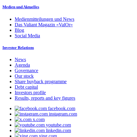
Medien und Aktuelles
Medienmitteilungen und News
Das Valiant Magazin «ValOr»
Blog
Social Media
Investor Relations
News
Agenda
Governance
Our stock
Share buyback programme
Debt capital
Investors profile
Results, reports and key figures
facebook.com
instagram.com
x.com
youtube.com
linkedin.com
xing.com