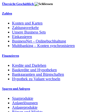
Übersicht Geschäftlich
Zahlen
Konten und Karten
Zahlungsverkehr
Unsere Business Sets
Einkassieren
BusinessNet – Onlinebuchhaltung
Multibanking – Konten synchronisieren
Finanzieren
Kredite und Darlehen
Baukredite und Hypotheken
Bankgarantien und Bürgschaften
Hypothek zu Valiant wechseln
Sparen und Anlegen
Sparprodukte
Anlagelösungen
Anlageprodukte
Börsen und Märkte