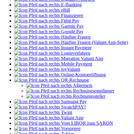
E-Banking
eBill
Finanzieren
Fitbit Pay
Garmin Pay
Google Pay
Häufige Fragen
Häufige Fragen (Valiant App-Seite)
Instant Payment
Loginverfahren
Migration Valiant App
Mobile Payment
myValiant
Online-Kontoeröffnung
QR-Rechnung
Allgemein
Rechnungsempfänger
Rechnungssteller
Samsung Pay
SwatchPAY!
Twint
Valiant App
Vom LIBOR zum SARON
Vorsorgen
Zahlen