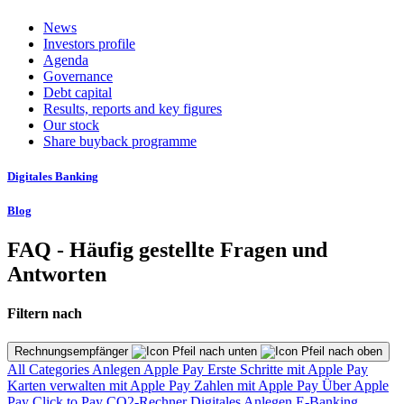
News
Investors profile
Agenda
Governance
Debt capital
Results, reports and key figures
Our stock
Share buyback programme
Digitales Banking
Blog
FAQ - Häufig gestellte Fragen und
Antworten
Filtern nach
Rechnungsempfänger
All Categories
Anlegen
Apple Pay
Erste Schritte mit Apple Pay
Karten verwalten mit Apple Pay
Zahlen mit Apple Pay
Über Apple
Pay
Click to Pay
CO2-Rechner
Digitales Anlegen
E-Banking