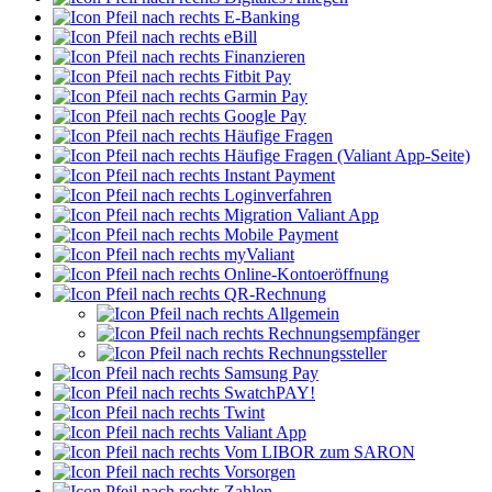
E-Banking
eBill
Finanzieren
Fitbit Pay
Garmin Pay
Google Pay
Häufige Fragen
Häufige Fragen (Valiant App-Seite)
Instant Payment
Loginverfahren
Migration Valiant App
Mobile Payment
myValiant
Online-Kontoeröffnung
QR-Rechnung
Allgemein
Rechnungsempfänger
Rechnungssteller
Samsung Pay
SwatchPAY!
Twint
Valiant App
Vom LIBOR zum SARON
Vorsorgen
Zahlen