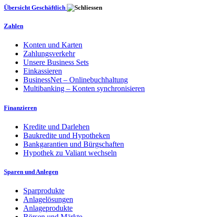
Übersicht Geschäftlich
Zahlen
Konten und Karten
Zahlungsverkehr
Unsere Business Sets
Einkassieren
BusinessNet – Onlinebuchhaltung
Multibanking – Konten synchronisieren
Finanzieren
Kredite und Darlehen
Baukredite und Hypotheken
Bankgarantien und Bürgschaften
Hypothek zu Valiant wechseln
Sparen und Anlegen
Sparprodukte
Anlagelösungen
Anlageprodukte
Börsen und Märkte