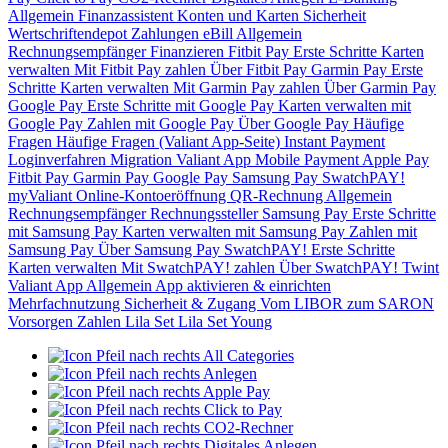
Allgemein
Finanzassistent
Konten und Karten
Sicherheit
Wertschriftendepot
Zahlungen
eBill
Allgemein
Rechnungsempfänger
Finanzieren
Fitbit Pay
Erste Schritte
Karten
verwalten
Mit Fitbit Pay zahlen
Über Fitbit Pay
Garmin Pay
Erste
Schritte
Karten verwalten
Mit Garmin Pay zahlen
Über Garmin Pay
Google Pay
Erste Schritte mit Google Pay
Karten verwalten mit
Google Pay
Zahlen mit Google Pay
Über Google Pay
Häufige
Fragen
Häufige Fragen (Valiant App-Seite)
Instant Payment
Loginverfahren
Migration Valiant App
Mobile Payment
Apple Pay
Fitbit Pay
Garmin Pay
Google Pay
Samsung Pay
SwatchPAY!
myValiant
Online-Kontoeröffnung
QR-Rechnung
Allgemein
Rechnungsempfänger
Rechnungssteller
Samsung Pay
Erste Schritte
mit Samsung Pay
Karten verwalten mit Samsung Pay
Zahlen mit
Samsung Pay
Über Samsung Pay
SwatchPAY!
Erste Schritte
Karten verwalten
Mit SwatchPAY! zahlen
Über SwatchPAY!
Twint
Valiant App
Allgemein
App aktivieren & einrichten
Mehrfachnutzung
Sicherheit & Zugang
Vom LIBOR zum SARON
Vorsorgen
Zahlen
Lila Set
Lila Set Young
All Categories
Anlegen
Apple Pay
Click to Pay
CO2-Rechner
Digitales Anlegen