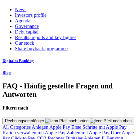
News
Investors profile
Agenda
Governance
Debt capital
Results, reports and key figures
Our stock
Share buyback programme
Digitales Banking
Blog
FAQ - Häufig gestellte Fragen und
Antworten
Filtern nach
Rechnungsempfänger
All Categories
Anlegen
Apple Pay
Erste Schritte mit Apple Pay
Karten verwalten mit Apple Pay
Zahlen mit Apple Pay
Über Apple
Pay
Click to Pay
CO2-Rechner
Digitales Anlegen
E-Banking